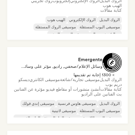
الروك البديل
الروك الإلكتروني
إلكتروبوب
روك تجريبي
الهيب هوب
كتابة مقالات
الروك البديل
الروك الإلكتروني
الهيب هوب
موسيقى البوب المستقلة
موسيقى الروك المستقلة
ميتال/هيفي ميتال
موسيقى البوب
الريغي
Emergente
وسائل الإعلام/صحفي, راديو, مؤثر على وسائل التواصل الاجتماعي
> 1300 إجابة تم تقديمها
الروك البديل
موسيقى تجارية/شائعة
موسيقى الكانتري
ديسكو
دريم بوب
كتابة مقالات
أنشئ منشورات أو مقاطع فيديو مؤثرة عن الفنانين
بث الفنانين على الراديو
الروك البديل
موسيقى هاوس فرنسية
موسيقى إندي فولك
موسيقى البوب المستقلة
موسيقى لاتينية
موسيقى البوب اللاتينية
موسيقى الجاز الحديثة
الراب الفرنسي