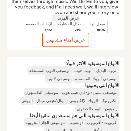
themselves through music. We'll listen to you, give 
you feedback, and if all goes well, we'll interview 
you and share your story on o...
عرض المزيد
معدل الرد
معدل المشاركة
الإجابات المقدمة
1,161
71%
86%
عرض أمناء مشابهين
الأنواع الموسيقية الأكثر قبولًا
الروك البديل
الهيب هوب
موسيقى البوب المستقلة
موسيقى الروك المستقلة
موسيقى لاتينية
الأنواع التي يحبونها
موسيقى تشيل/لو-فاي هيب هوب
موسيقى الدانسهول
إلكترونيكا
الروك الإلكتروني
ميتال/هيفي ميتال
الريغي
ريغيتون
البوب الحضري
الأنواع الموسيقية التي هم مستعدون لتلقيها أيضًا
أفروبيت/أفروبوب
دوبستيب
موسيقى الجاز التجريبية
موسيقى الأفلام
موسيقى الروك المستقلة