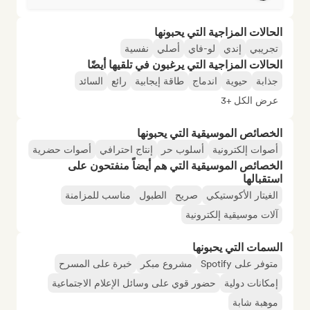
الحالات المزاجية التي يحبونها
تجريبي
إندي
لو-فاي
أصلي
نفسية
الحالات المزاجية التي يرغبون في تلقيها أيضًا
جذابة
حيوية
اندماج
طاقة إيجابية
رائع
السائد
عرض الكل +3
الخصائص الموسيقية التي يحبونها
أصوات إلكترونية
أسلوب حر
إنتاج احترافي
أصوات حضرية
الخصائص الموسيقية التي هم أيضاً منفتحون على
استقبالها
الغيتار الأكوستيكي
صريح
الطبول
مناسب للمزامنة
آلات موسيقية إلكترونية
السمات التي يحبونها
متوفر على Spotify
مشروع مبكر
خبرة على المسرح
إمكانات دولية
حضور قوي على وسائل الإعلام الاجتماعية
موهبة شابة