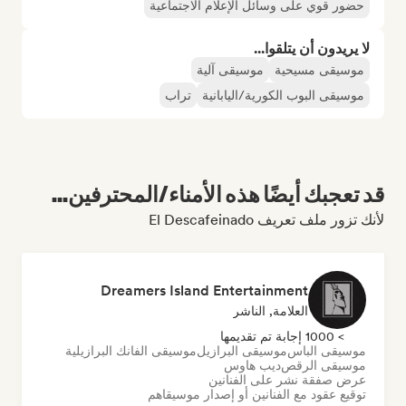
حضور قوي على وسائل الإعلام الاجتماعية
لا يريدون أن يتلقوا...
موسيقى مسيحية
موسيقى آلية
موسيقى البوب الكورية/اليابانية
تراب
قد تعجبك أيضًا هذه الأمناء/المحترفين...
لأنك تزور ملف تعريف El Descafeinado
Dreamers Island Entertainment
العلامة, الناشر
> 1000 إجابة تم تقديمها
موسيقى الباس
موسيقى البرازيل
موسيقى الفانك البرازيلية
موسيقى الرقص
ديب هاوس
عرض صفقة نشر على الفنانين
توقيع عقود مع الفنانين أو إصدار موسيقاهم