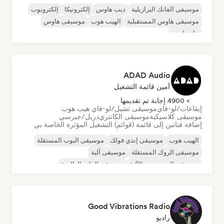
موسيقى الفانك البرازيلية
ديب هاوس
إلكترونيكا
إلكتروبوب
موسيقى هاوس المستقبلية
الهيب هوب
موسيقى هاوس
تيك هاوس
ADAD Audio
أمين قائمة التشغيل
> 4900 إجابة تم تقديمها
إيقاعات/لو-فاي
موسيقى تشيل/لو-فاي هيب هوب
موسيقى كلاسيكية
موسيقى الكانتري
دريل/جيرسي
إضافة فنانين إلى قائمة (قوائم) التشغيل المؤثرة الخاصة بي
الهيب هوب
موسيقى إندي فولك
موسيقى البوب المستقلة
موسيقى الروك المستقلة
موسيقى آلية
موسيقى الهيب هوب الآلية
موسيقى الراب العالمية
الراب باللغة الإنجليزية
Good Vibrations Radio
راديو