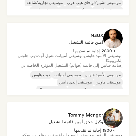
موسيقى تشيل/لو-فاي هيب هوب
موسيقى تجارية/شائعة
موسيقى الرقص
ديسكو
دريم بوب
موسيقى هاوس
N3UX
أمين قائمة التشغيل
> 2800 إجابة تم تقديمها
موسيقى الأسيد هاوس
موسيقى أمبيانت
تشيل آوت
ديب هاوس
إلكترونيكا
إضافة فنانين إلى قائمة (قوائم) التشغيل المؤثرة الخاصة بي
موسيقى الأسيد هاوس
موسيقى أمبيانت
ديب هاوس
موسيقى هاوس
موسيقى إندي دانس
موسيقى هاوس ملوديك وتقدمية
موسيقى مينيمال
أورجانيك هاوس/داون تيمبو
Tommy Menger
وكيل حجز, أمين قائمة التشغيل
> 1800 إجابة تم تقديمها
موسيقى الرقص
موسيقى البوب الراقصة
ديب هاوس
ديسكو