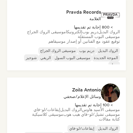
Pravda Records
العلامة
> 800 إجابة تم تقديمها
الروك البديل
دريم بوب
إلكترونيكا
موسيقى الروك الجراج
موسيقى البوب المستقلة
توقيع عقود مع الفنانين أو إصدار موسيقاهم
الروك البديل
دريم بوب
موسيقى الروك الجراج
الموجة الجديدة
موسيقى البوب السول
الريغي
شوجيز
سول
Zoila Antonio
وسائل الإعلام/صحفي
> 100 إجابة تم تقديمها
موسيقى الأسيد هاوس
الروك البديل
إيقاعات/لو-فاي
موسيقى تشيل/لو-فاي هيب هوب
موسيقى كلاسيكية
كتابة مقالات
الروك البديل
إيقاعات/لو-فاي