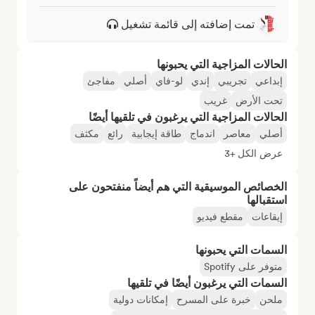
تمت إضافته إلى قائمة تشغيل
الحالات المزاجية التي يحبونها
إبداعي
تجريبي
إندي
لو-فاي
أصلي
مفاجئ
تحت الأرض
غريب
الحالات المزاجية التي يرغبون في تلقيها أيضًا
أصلي
معاصر
اندماج
طاقة إيجابية
رائع
مكثف
عرض الكل +3
الخصائص الموسيقية التي هم أيضاً منفتحون على
استقبالها
إيقاعات
مقطع فيديو
السمات التي يحبونها
متوفر على Spotify
السمات التي يرغبون أيضًا في تلقيها
ملحن
خبرة على المسرح
إمكانات دولية