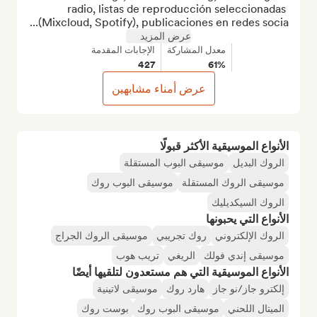
radio, listas de reproducción seleccionadas 
(Mixcloud, Spotify), publicaciones en redes socia...
عرض المزيد
معدل المشاركة
الإجابات المقدمة
427
61%
عرض أمناء مشابهين
الأنواع الموسيقية الأكثر قبولًا
الروك البديل
موسيقى البوب المستقلة
موسيقى الروك المستقلة
موسيقى البوب روك
الروك السيكديليك
الأنواع التي يحبونها
الروك الإلكتروني
روك تجريبي
موسيقى الروك الجراج
موسيقى إندي فولك
الريغي
تريب هوب
الأنواع الموسيقية التي هم مستعدون لتلقيها أيضًا
إلكترو جاز/نو جاز
هارد روك
موسيقى لاتينية
الميتال اللحني
موسيقى البوب روك
بوست روك