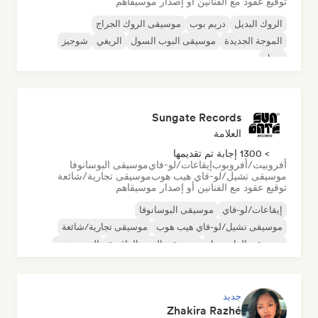
توقيع عقود مع الفنانين أو إصدار موسيقاهم
الروك البديل
دريم بوب
موسيقى الروك الجراج
الموجة الجديدة
موسيقى البوب السول
الريغي
شوجيز
سول
Sungate Records
العلامة
> 1300 إجابة تم تقديمها
أفروبيت/أفروبوب
إيقاعات/لو-فاي
موسيقى البوسانوفا
موسيقى تشيل/لو-فاي هيب هوب
موسيقى تجارية/شائعة
توقيع عقود مع الفنانين أو إصدار موسيقاهم
إيقاعات/لو-فاي
موسيقى البوسانوفا
موسيقى تشيل/لو-فاي هيب هوب
موسيقى تجارية/شائعة
موسيقى الدانسهول
موسيقى البوب الراقصة
الهيب هوب
موسيقى البوب السول
جديد
Zhakira Razhé