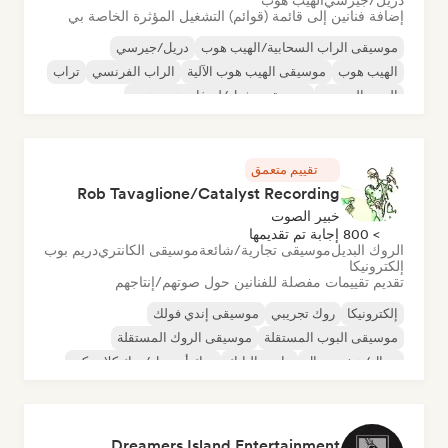
دريل/جيرسي
الهيب هوب
إضافة فنانين إلى قائمة (قوائم) التشغيل المؤثرة الخاصة بي
موسيقى الراب السحابية/الهيب هوب
دريل/جيرسي
الهيب هوب
موسيقى الهيب هوب الآلية
الراب الفرنسي
تراب
البوب الحضري
موسيقى تشيل/لو-فاي هيب هوب
تقييم متعمق
Rob Tavaglione/Catalyst Recording
خبير الصوت
> 800 إجابة تم تقديمها
الروك البديل
موسيقى تجارية/شائعة
موسيقى الكانتري
دريم بوب
إلكترونيكا
تقديم تقييمات مفصلة للفنانين حول صوتهم/إنتاجهم
إلكترونيكا
روك تجريبي
موسيقى إندي فولك
موسيقى البوب المستقلة
موسيقى الروك المستقلة
ميتال/هيفي ميتال
ما بعد البانك
روك أند رول/روك كلاسيكي
Dreamers Island Entertainment