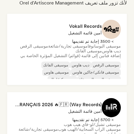
لأنك تزور ملف تعريف Orel d'Artiscore Management
Vokall Records
أمين قائمة التشغيل
> 3500 إجابة تم تقديمها
موسيقى البوسانوفا
موسيقى تجارية/شائعة
موسيقى الرقص
ديب هاوس
موسيقى الفانك
إضافة فنانين إلى قائمة (قوائم) التشغيل المؤثرة الخاصة بي
موسيقى الرقص
ديب هاوس
موسيقى الفانك
موسيقى فانكي/جاكين هاوس
موسيقى هاوس
موسيقى البوب المستقلة
نيو ديسكو/إيتالو
موسيقى البوب السول
RAP FRANÇAIS 2026 🔥🇫🇷 (Way Records)
أمين قائمة التشغيل
> 5700 إجابة تم تقديمها
موسيقى تشيل/لو-فاي هيب هوب
موسيقى الراب السحابية/الهيب هوب
موسيقى تجارية/شائعة