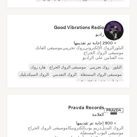
موسيقى الهيب هوب الآلية
موسيقى الراب العالمية
الراب باللغة الإنجليزية
Good Vibrations Radio
راديو
> 2900 إجابة تم تقديمها
البلوز
الروك الإلكتروني
روك تجريبي
موسيقى الفانك
موسيقى الروك الجراج
بث الفنانين على الراديو
البلوز
روك تجريبي
موسيقى الروك الجراج
هارد روك
موسيقى الروك المستقلة
الروك التقدمي
الروك السيكديليك
روك أند رول/روك كلاسيكي
Pravda Records
العلامة
> 800 إجابة تم تقديمها
الروك البديل
دريم بوب
إلكترونيكا
موسيقى الروك الجراج
موسيقى البوب المستقلة