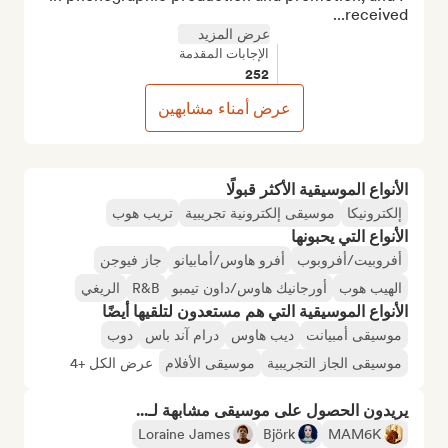
received...
عرض المزيد
الإجابات المقدمة
252
عرض أمناء مشابهين
الأنواع الموسيقية الأكثر قبولًا
إلكترونيكا
موسيقى إلكترونية تجريبية
تريب هوب
الأنواع التي يحبونها
أفروبيت/أفروبوب
أفرو هاوس/أمابيانو
جاز فيوجن
الهيب هوب
أورجانيك هاوس/داون تيمبو
R&B
الريغي
الأنواع الموسيقية التي هم مستعدون لتلقيها أيضًا
موسيقى أمبيانت
ديب هاوس
درام آند باس
دوب
موسيقى الجاز التجريبية
موسيقى الأفلام
عرض الكل +4
يريدون الحصول على موسيقى مشابهة لـ...
Loraine James
Björk
MAM6K