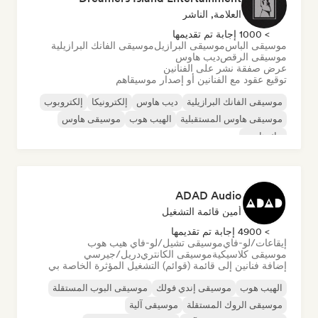
العلامة, الناشر
> 1000 إجابة تم تقديمها
موسيقى الباس
موسيقى البرازيل
موسيقى الفانك البرازيلية
موسيقى الرقص
ديب هاوس
عرض صفقة نشر على الفنانين
توقيع عقود مع الفنانين أو إصدار موسيقاهم
موسيقى الفانك البرازيلية
ديب هاوس
إلكترونيكا
إلكتروبوب
موسيقى هاوس المستقبلية
الهيب هوب
موسيقى هاوس
تيك هاوس
ADAD Audio
أمين قائمة التشغيل
> 4900 إجابة تم تقديمها
إيقاعات/لو-فاي
موسيقى تشيل/لو-فاي هيب هوب
موسيقى كلاسيكية
موسيقى الكانتري
دريل/جيرسي
إضافة فنانين إلى قائمة (قوائم) التشغيل المؤثرة الخاصة بي
الهيب هوب
موسيقى إندي فولك
موسيقى البوب المستقلة
موسيقى الروك المستقلة
موسيقى آلية