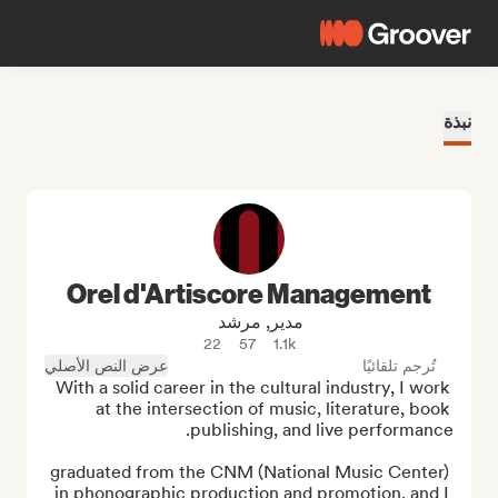
نبذة
Orel d'Artiscore Management
مدير, مرشد
22
57
1.1k
تُرجم تلقائيًا
عرض النص الأصلي
With a solid career in the cultural industry, I work 
at the intersection of music, literature, book 
I graduated from the CNM (National Music Center) 
in phonographic production and promotion, and I 