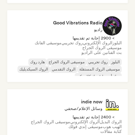
الراب باللغة الإنجليزية
Good Vibrations Radio
راديو
> 2900 إجابة تم تقديمها
البلوز
الروك الإلكتروني
روك تجريبي
موسيقى الفانك
موسيقى الروك الجراج
بث الفنانين على الراديو
البلوز
روك تجريبي
موسيقى الروك الجراج
هارد روك
موسيقى الروك المستقلة
الروك التقدمي
الروك السيكديليك
روك أند رول/روك كلاسيكي
indie now
وسائل الإعلام/صحفي
> 2400 إجابة تم تقديمها
الروك البديل
الروك الإلكتروني
موسيقى الروك الجراج
الهيب هوب
موسيقى إندي فولك
كتابة مقالات