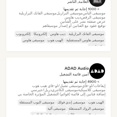
العلامة, الناشر
> 1000 إجابة تم تقديمها
موسيقى الباس
موسيقى البرازيل
موسيقى الفانك البرازيلية
موسيقى الرقص
ديب هاوس
عرض صفقة نشر على الفنانين
توقيع عقود مع الفنانين أو إصدار موسيقاهم
موسيقى الفانك البرازيلية
ديب هاوس
إلكترونيكا
إلكتروبوب
موسيقى هاوس المستقبلية
الهيب هوب
موسيقى هاوس
تيك هاوس
ADAD Audio
أمين قائمة التشغيل
> 4900 إجابة تم تقديمها
إيقاعات/لو-فاي
موسيقى تشيل/لو-فاي هيب هوب
موسيقى كلاسيكية
موسيقى الكانتري
دريل/جيرسي
إضافة فنانين إلى قائمة (قوائم) التشغيل المؤثرة الخاصة بي
الهيب هوب
موسيقى إندي فولك
موسيقى البوب المستقلة
موسيقى الروك المستقلة
موسيقى آلية
موسيقى الهيب هوب الآلية
موسيقى الراب العالمية