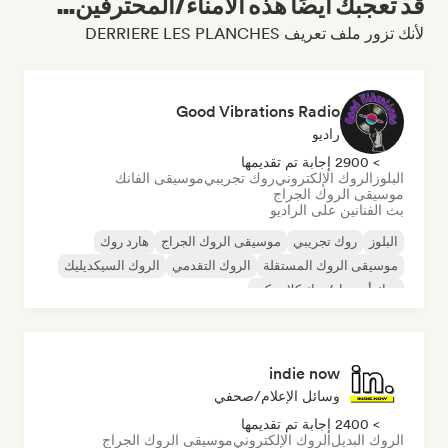
قد تعجبك أيضًا هذه الأمناء/المحترفين...
لأنك تزور ملف تعريف DERRIERE LES PLANCHES
Good Vibrations Radio
راديو
> 2900 إجابة تم تقديمها
البلوز
الروك الإلكتروني
روك تجريبي
موسيقى الفانك
موسيقى الروك الجراج
بث الفنانين على الراديو
البلوز
روك تجريبي
موسيقى الروك الجراج
هارد روك
موسيقى الروك المستقلة
الروك التقدمي
الروك السيكديليك
روك أند رول/روك كلاسيكي
indie now
وسائل الإعلام/صحفي
> 2400 إجابة تم تقديمها
الروك البديل
الروك الإلكتروني
موسيقى الروك الجراج