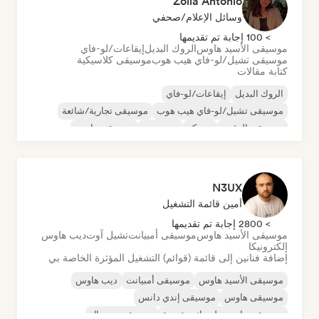
Zoila Antonio
وسائل الإعلام/صحفي
> 100 إجابة تم تقديمها
موسيقى الأسيد هاوس
الروك البديل
إيقاعات/لو-فاي
موسيقى تشيل/لو-فاي هيب هوب
موسيقى كلاسيكية
كتابة مقالات
الروك البديل
إيقاعات/لو-فاي
موسيقى تشيل/لو-فاي هيب هوب
موسيقى تجارية/شائعة
موسيقى الرقص
ديسكو
دريم بوب
موسيقى هاوس
N3UX
أمين قائمة التشغيل
> 2800 إجابة تم تقديمها
موسيقى الأسيد هاوس
موسيقى أمبيانت
تشيل آوت
ديب هاوس
إلكترونيكا
إضافة فنانين إلى قائمة (قوائم) التشغيل المؤثرة الخاصة بي
موسيقى الأسيد هاوس
موسيقى أمبيانت
ديب هاوس
موسيقى هاوس
موسيقى إندي دانس
موسيقى هاوس ملوديك وتقدمية
موسيقى مينيمال