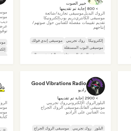
خبير الصوت
> 0
> 800 إجابة تم تقديمها
موسي
الروك البديل
موسيقى تجارية/شائعة
موسيق
موسيقى الكانتري
دريم بوب
إلكترونيكا
ديب 
تقديم تقييمات مفصلة للفنانين حول صوتهم/
عرض 
إنتاجهم
توقيع
إلكترونيكا
روك تجريبي
موسيقى إندي فولك
موسي
موسيقى البوب المستقلة
إلكت
موسيقى الروك المستقلة
ميتال/هيفي ميتال
موس
ما بعد البانك
روك أند رول/روك كلاسيكي
موس
Good Vibrations Radio
راديو
> 2900 إجابة تم تقديمها
> 0
البلوز
الروك الإلكتروني
روك تجريبي
الروك
موسيقى الفانك
موسيقى الروك الجراج
موسي
بث الفنانين على الراديو
موسي
كتابة
البلوز
روك تجريبي
موسيقى الروك الجراج
الرو