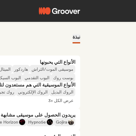
نبذة
الأنواع التي يحبونها
موسيقى الموت/الثراش
هاردكور
الميتال
بوست روك
البوب التقدمي
البوب السيكد
الأنواع الموسيقية التي هم مستعدون لتلقي
الروك البديل
الروك الإلكتروني
روك تجر
عرض الكل +3
يريدون الحصول على موسيقى مشابهة لـ
e Horizon
Hypno5e
Gojira