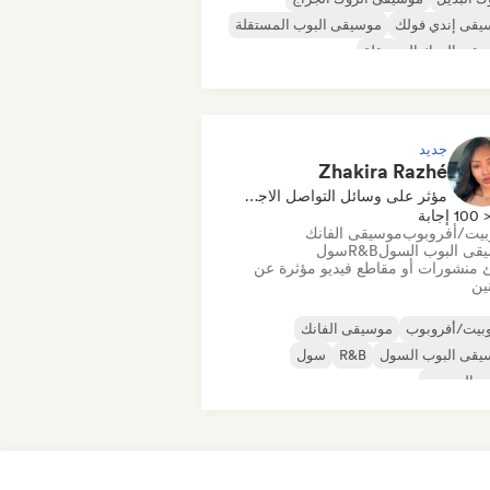
يقى إندي فولك
موسيقى البوب المستقلة
قى الروك المستقلة
قى الراب العالمية
ميتال/هيفي ميتال
يقى البوب روك
جديد
Zhakira Razhé
مؤثر على وسائل التواصل الاجتماعي
100 إجابة
بيت/أفروبوب
موسيقى الفانك
قى البوب السول
R&B
سول
 منشورات أو مقاطع فيديو مؤثرة عن
نين
بيت/أفروبوب
موسيقى الفانك
يقى البوب السول
R&B
سول
وب الحضري