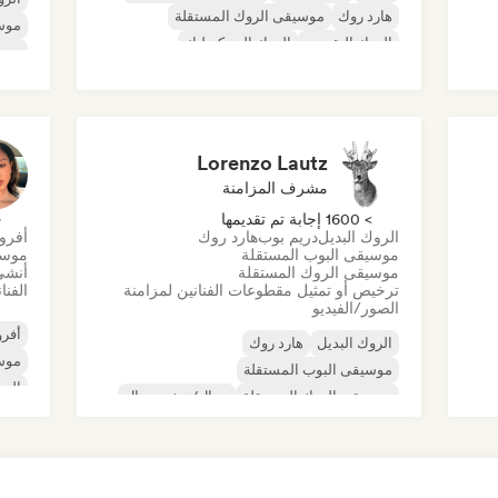
هارد روك
موسيقى الروك المستقلة
موس
الروك التقدمي
الروك السيكديليك
موسي
روك أند رول/روك كلاسيكي
موسي
موس
ية
Lorenzo Lautz
مشرف المزامنة
> 1600 إجابة تم تقديمها
< 
الروك البديل
دريم بوب
هارد روك
أفرو
موسيقى البوب المستقلة
موسي
موسيقى الروك المستقلة
أنشئ
ترخيص أو تمثيل مقطوعات الفنانين لمزامنة
الفنا
الصور/الفيديو
أفرو
الروك البديل
هارد روك
موس
موسيقى البوب المستقلة
الب
موسيقى الروك المستقلة
ميتال/هيفي ميتال
الموجة الجديدة
ما بعد البانك
الروك السيكديليك