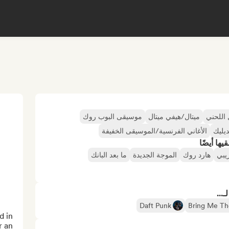
 اللحني
ميتال/هيفي ميتال
موسيقى البوب روك
يليك
الأغاني الفرنسية/الموسيقى الخفيفة
ها أيضًا
يبي
هارد روك
الموجة الجديدة
ما بعد البانك
...
Daft Punk
Bring Me Th
 in 
 an 