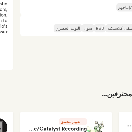
tic 
إنتاجهم
rs, 
on, 
 to 
o's 
قى كلاسيكية
R&B
سول
البوب الحضري
ite...
محترفين...
تقييم متعمق
RAP FRANÇAIS 2026 🔥🇫🇷 (Way Records)
Rob Tavaglione/Catalyst Recording