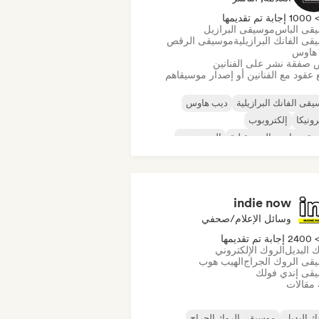
100 إجابة تم تقديمها
قى الباس
موسيقى البرازيل
ى الفانك البرازيلية
موسيقى الرقص
هاوس
صفقة نشر على الفنانين
 عقود مع الفنانين أو إصدار موسيقاهم
قى الفانك البرازيلية
ديب هاوس
رونيكا
إلكتروبوب
يقى هاوس المستقبلية
الهيب هوب
يقى هاوس
تيك هاوس
indie now
وسائل الإعلام/صحفي
240 إجابة تم تقديمها
 البديل
الروك الإلكتروني
قى الروك الجراج
الهيب هوب
قى إندي فولك
 مقالات
ك البديل
موسيقى الروك الجراج