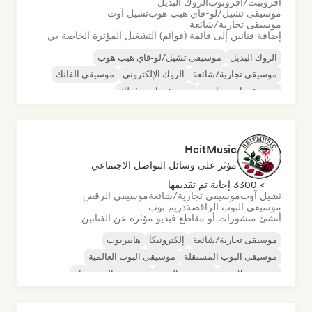
أفروبيت/أفروبوب
الروك البديل
موسيقى تشيل/لو-فاي هيب هوب
تشيل آوت
موسيقى تجارية/شائعة
إضافة فنانين إلى قائمة (قوائم) التشغيل المؤثرة الخاصة بي
الروك البديل
موسيقى تشيل/لو-فاي هيب هوب
موسيقى تجارية/شائعة
الروك الإلكتروني
موسيقى الفانك
موسيقى إندي دانس
موسيقى إندي فولك
موسيقى البوب المستقلة
HeitMusic
مؤثر على وسائل التواصل الاجتماعي
> 3300 إجابة تم تقديمها
تشيل آوت
موسيقى تجارية/شائعة
موسيقى الرقص
موسيقى البوب الراقصة
دريم بوب
أنشئ منشورات أو مقاطع فيديو مؤثرة عن الفنانين
موسيقى تجارية/شائعة
إلكترونيكا
هايبربوب
موسيقى البوب المستقلة
موسيقى البوب العالمية
موسيقى لاتينية
موسيقى البوب
موسيقى البوب روك