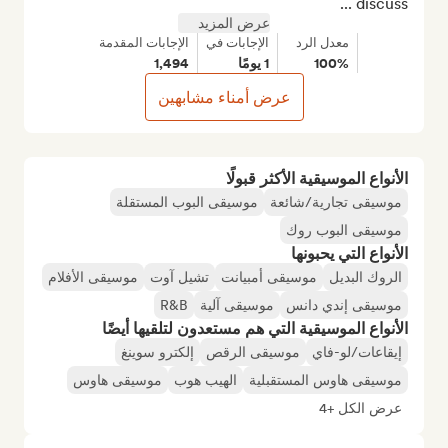
discuss ...
عرض المزيد
معدل الرد
الإجابات في
الإجابات المقدمة
100%
1 يومًا
1,494
عرض أمناء مشابهين
الأنواع الموسيقية الأكثر قبولًا
موسيقى تجارية/شائعة
موسيقى البوب المستقلة
موسيقى البوب روك
الأنواع التي يحبونها
الروك البديل
موسيقى أمبيانت
تشيل آوت
موسيقى الأفلام
موسيقى إندي دانس
موسيقى آلية
R&B
الأنواع الموسيقية التي هم مستعدون لتلقيها أيضًا
إيقاعات/لو-فاي
موسيقى الرقص
إلكترو سوينغ
موسيقى هاوس المستقبلية
الهيب هوب
موسيقى هاوس
عرض الكل +4