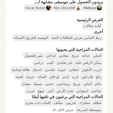
يريدون الحصول على موسيقى مشابهة لـ...
Oscar Anton
Kim Churchill
Wallows
الفرص الرئيسية
كتابة مقالات
أخرى
ربط الفنانين بفرص الفعاليات الحية
التوصية بالفريق/الشبكة
الحالات المزاجية التي يحبونها
أصلي
جذابة
مريح
معاصر
إبداعي
مثير للفضول
يمكن الرقص عليه
غير تقليدي
كئيب
درامي
غريب الأطوار
انتقائي
حيوية
قياسي
اندماج
طاقة إيجابية
رائع
هاردكور
فريد
إندي
لو-فاي
السائد
حزينة
لحنية
حالم
أصلي
مريح
رومانسي
حسي
بسيط
معتدل
مفاجئ
استوائي
تحت الأرض
آسر
مبهج
غريب
الحالات المزاجية التي يرغبون في تلقيها أيضًا
مظلم
مشارك
تجريبي
مكثف
كلمات ذات مغزى
متوسطة السرعة
عرض الكل +2