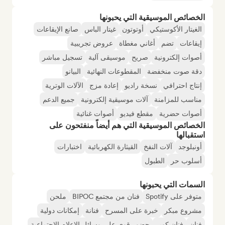
الخصائص الموسيقية التي يحبونها
الغيتار الأكوستيكي
أوتوتون
غيتار الباس
صانع الإيقاعات
إيقاعات
تضم
أغاني مغطاة
عروض تجريبية
أصوات إلكترونية
صريح
موسيقى آلية
تسجيل مباشر
دقة صوت منخفضة
المقطوعات النهائية
البيانو
إنتاج احترافي
نسخة راديو
إعادة مزج
الآلات الوترية
مناسب للمزامنة
آلات موسيقية إلكترونية
جميع الدعم
أصوات حضرية
مقطع فيديو
أصوات غنائية
الخصائص الموسيقية التي هم أيضاً منفتحون على
استقبالها
أونبلوجد
آلات النفخ
القيثارة الكهربائية
اختبارات
أسلوب حر
الطبول
السمات التي يحبونها
متوفر على Spotify
فنان من مجتمع BIPOC
ملحن
مشروع مبكر
خبرة على المسرح
فنانة
إمكانات دولية
فنان
فنان كوير
حضور قوي على وسائل الإعلام الاجتماعية