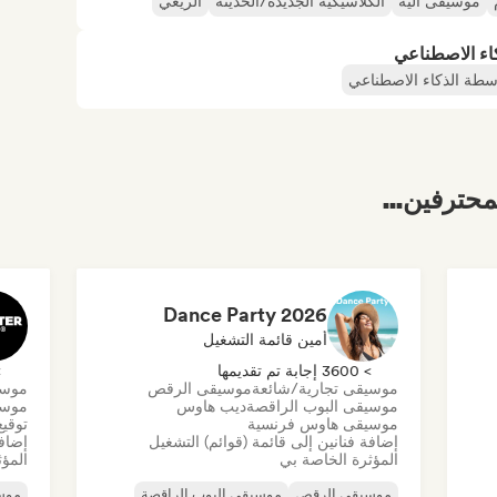
موسيقى آلية
الكلاسيكية الجديدة/الحديثة
الريغي
كاء الاصطناعي
اسطة الذكاء الاصطناعي
محترفين...
Dance Party 2026
أمين قائمة التشغيل
> 3600 إجابة تم تقديمها
> 0
موسيقى تجارية/شائعة
موسيقى الرقص
موسي
موسيقى البوب الراقصة
ديب هاوس
موسي
موسيقى هاوس فرنسية
توقيع
إضافة فنانين إلى قائمة (قوائم) التشغيل
إضافة
المؤثرة الخاصة بي
المؤث
موسيقى الرقص
موسيقى البوب الراقصة
موس