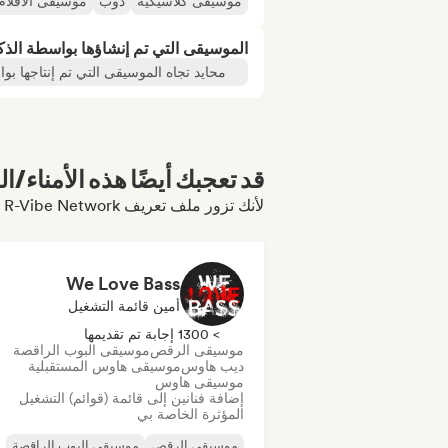
موسيقى كلاسيكية
دوب
موسيقى الأفلام
الموسيقى التي تم إنشاؤها بواسطة الذ
محايد تجاه الموسيقى التي تم إنتاجها بو
قد تعجبك أيضًا هذه الأمناء/ال
لأنك تزور ملف تعريف R-Vibe Network
We Love Bass
أمين قائمة التشغيل
> 1300 إجابة تم تقديمها
موسيقى الرقص
موسيقى البوب الراقصة
ديب هاوس
موسيقى هاوس المستقبلية
موسيقى هاوس
إضافة فنانين إلى قائمة (قوائم) التشغيل
المؤثرة الخاصة بي
موسيقى الرقص
موسيقى البوب الراقصة