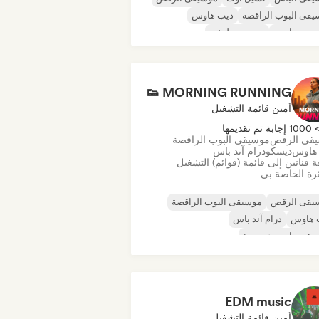
قى البوب الراقصة
ديب هاوس
يقى هاوس
موسيقى لوفي
يقى هاوس المستقبلية
MORNING RUNNING 👟
أمين قائمة التشغيل
100 إجابة تم تقديمها
قى الرقص
موسيقى البوب الراقصة
هاوس
ديسكو
درام آند باس
 فنانين إلى قائمة (قوائم) التشغيل
رة الخاصة بي
يقى الرقص
موسيقى البوب الراقصة
 هاوس
درام آند باس
يقى هاوس فرنسية
يقى هاوس المستقبلية
موسيقى هاوس
كو
EDM music
أمين قائمة التشغيل