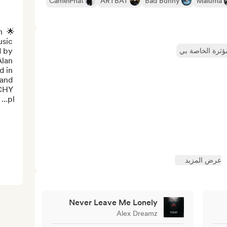
CamelPhat
ARTBAT
Bad Bunny
Maluma
 
sic 
 by 
مؤثرة الخاصة بي
lan 
 in 
and 
CHY 
pl...
عرض المزيد
Never Leave Me Lonely
Alex Dreamz