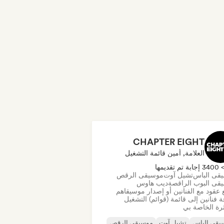
CHAPTER EIGHT
العلامة, أمين قائمة التشغيل
340 إجابة تم تقديمها
قى الباس
تشيل آوت
موسيقى الرقص
قى البوب الراقصة
ديب هاوس
 عقود مع الفنانين أو إصدار موسيقاهم
 فنانين إلى قائمة (قوائم) التشغيل
رة الخاصة بي
يقى الباس
تشيل آوت
موسيقى الرقص