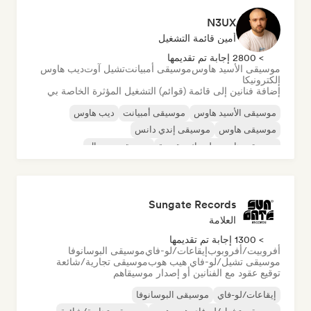
N3UX
أمين قائمة التشغيل
> 2800 إجابة تم تقديمها
موسيقى الأسيد هاوس
موسيقى أمبيانت
تشيل آوت
ديب هاوس
إلكترونيكا
إضافة فنانين إلى قائمة (قوائم) التشغيل المؤثرة الخاصة بي
موسيقى الأسيد هاوس
موسيقى أمبيانت
ديب هاوس
موسيقى هاوس
موسيقى إندي دانس
موسيقى هاوس ملوديك وتقدمية
موسيقى مينيمال
أورجانيك هاوس/داون تيمبو
Sungate Records
العلامة
> 1300 إجابة تم تقديمها
أفروبيت/أفروبوب
إيقاعات/لو-فاي
موسيقى البوسانوفا
موسيقى تشيل/لو-فاي هيب هوب
موسيقى تجارية/شائعة
توقيع عقود مع الفنانين أو إصدار موسيقاهم
إيقاعات/لو-فاي
موسيقى البوسانوفا