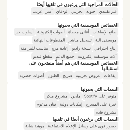
الحالات المزاجية التي يرغبون في تلقيها أيضًا
غير تقليدي
حيوية
تجريبي
لو-فاي
آسر
غريب
الخصائص الموسيقية التي يحبونها
صانع الإيقاعات
أغاني مغطاة
أصوات إلكترونية
أسلوب حر
موسيقى آلية
تسجيل مباشر
المقطوعات النهائية
إنتاج احترافي
نسخة راديو
إعادة مزج
مناسب للمزامنة
آلات موسيقية إلكترونية
جميع الدعم
مقطع فيديو
الخصائص الموسيقية التي هم أيضاً منفتحون على
استقبالها
إيقاعات
عروض تجريبية
صريح
الطبول
أصوات حضرية
السمات التي يحبونها
متوفر على Spotify
ملحن
مشروع مبكر
خبرة على المسرح
إمكانات دولية
فنان مدعوم
مشروع قادم
السمات التي يرغبون أيضًا في تلقيها
حضور قوي على وسائل الإعلام الاجتماعية
موهبة شابة