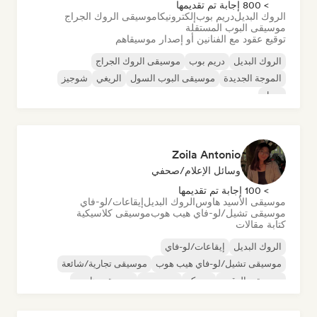
> 800 إجابة تم تقديمها
الروك البديل
دريم بوب
إلكترونيكا
موسيقى الروك الجراج
موسيقى البوب المستقلة
توقيع عقود مع الفنانين أو إصدار موسيقاهم
الروك البديل
دريم بوب
موسيقى الروك الجراج
الموجة الجديدة
موسيقى البوب السول
الريغي
شوجيز
سول
Zoila Antonio
وسائل الإعلام/صحفي
> 100 إجابة تم تقديمها
موسيقى الأسيد هاوس
الروك البديل
إيقاعات/لو-فاي
موسيقى تشيل/لو-فاي هيب هوب
موسيقى كلاسيكية
كتابة مقالات
الروك البديل
إيقاعات/لو-فاي
موسيقى تشيل/لو-فاي هيب هوب
موسيقى تجارية/شائعة
موسيقى الرقص
ديسكو
دريم بوب
موسيقى هاوس