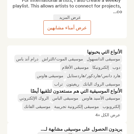
For international artists, I also create a weekly 
playlist. This allows artists to connect for projects, 
co...
عرض المزيد
عرض أمناء مشابهين
الأنواع التي يحبونها
موسيقى الدانسهول
موسيقى الموت/الثراش
درام آند باس
دوب
إلكترونيكا
موسيقى الأفلام
هارد دانس/هاردكور/هاردستايل
موسيقى هاوس
موسيقى الروك البانك
ريغيتون
تراب
الأنواع الموسيقية التي هم مستعدون لتلقيها أيضًا
موسيقى الأسيد هاوس
موسيقى الباس
الروك الإلكتروني
إلكتروبوب
موسيقى إلكترونية تجريبية
موسيقى الفانك
عرض الكل +4
يريدون الحصول على موسيقى مشابهة لـ...