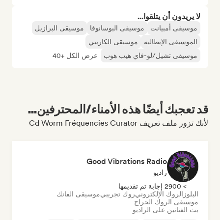
لا يريدون أن يتلقوا...
موسيقى أمبيانت
موسيقى البوسانوفا
موسيقى البرازيل
الموسيقى الإيطالية
موسيقى الكاريبي
موسيقى تشيل/لو-فاي هيب هوب
عرض الكل +40
قد تعجبك أيضًا هذه الأمناء/المحترفين...
لأنك تزور ملف تعريف Cd Worm Fréquencies Curator
Good Vibrations Radio
راديو
> 2900 إجابة تم تقديمها
البلوز
الروك الإلكتروني
روك تجريبي
موسيقى الفانك
موسيقى الروك الجراج
بث الفنانين على الراديو