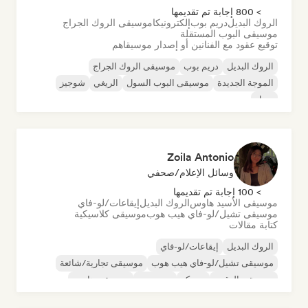
> 800 إجابة تم تقديمها
الروك البديل
دريم بوب
إلكترونيكا
موسيقى الروك الجراج
موسيقى البوب المستقلة
توقيع عقود مع الفنانين أو إصدار موسيقاهم
الروك البديل
دريم بوب
موسيقى الروك الجراج
الموجة الجديدة
موسيقى البوب السول
الريغي
شوجيز
سول
Zoila Antonio
وسائل الإعلام/صحفي
> 100 إجابة تم تقديمها
موسيقى الأسيد هاوس
الروك البديل
إيقاعات/لو-فاي
موسيقى تشيل/لو-فاي هيب هوب
موسيقى كلاسيكية
كتابة مقالات
الروك البديل
إيقاعات/لو-فاي
موسيقى تشيل/لو-فاي هيب هوب
موسيقى تجارية/شائعة
موسيقى الرقص
ديسكو
دريم بوب
موسيقى هاوس