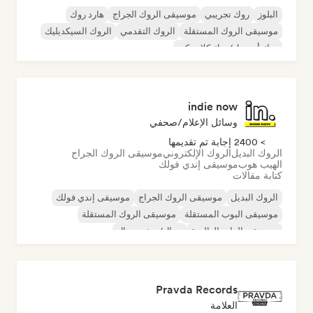
البلوز
روك تجريبي
موسيقى الروك الجراج
هارد روك
موسيقى الروك المستقلة
الروك التقدمي
الروك السيكديليك
روك أند رول/روك كلاسيكي
indie now
وسائل الإعلام/صحفي
> 2400 إجابة تم تقديمها
الروك البديل
الروك الإلكتروني
موسيقى الروك الجراج
الهيب هوب
موسيقى إندي فولك
كتابة مقالات
الروك البديل
موسيقى الروك الجراج
موسيقى إندي فولك
موسيقى البوب المستقلة
موسيقى الروك المستقلة
موسيقى الراب العالمية
ميتال/هيفي ميتال
موسيقى البوب روك
Pravda Records
العلامة