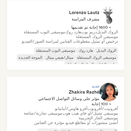
Lorenzo Lautz
مشرف المزامنة
> 1600 إجابة تم تقديمها
الروك البديل
دريم بوب
هارد روك
موسيقى البوب المستقلة
موسيقى الروك المستقلة
ترخيص أو تمثيل مقطوعات الفنانين لمزامنة الصور/الفيديو
الروك البديل
هارد روك
موسيقى البوب المستقلة
موسيقى الروك المستقلة
ميتال/هيفي ميتال
الموجة الجديدة
ما بعد البانك
الروك السيكديليك
جديد
Zhakira Razhé
مؤثر على وسائل التواصل الاجتماعي
< 100 إجابة
أفروبيت/أفروبوب
أفرو هاوس/أمابيانو
موسيقى تشيل/لو-فاي هيب هوب
موسيقى تجارية/شائعة
موسيقى الجاز التجريبية
أنشئ منشورات أو مقاطع فيديو مؤثرة عن الفنانين