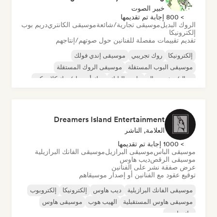
خبير الصوت
> 800 إجابة تم تقديمها
الروك البديل
موسيقى تجارية/شائعة
موسيقى الكانتري
دريم بوب
إلكترونيكا
تقديم تقييمات مفصلة للفنانين حول صوتهم/إنتاجهم
إلكترونيكا
روك تجريبي
موسيقى إندي فولك
موسيقى البوب المستقلة
موسيقى الروك المستقلة
ميتال/هيفي ميتال
ما بعد البانك
روك أند رول/روك كلاسيكي
Dreamers Island Entertainment
العلامة, الناشر
> 1000 إجابة تم تقديمها
موسيقى الباس
موسيقى البرازيل
موسيقى الفانك البرازيلية
موسيقى الرقص
ديب هاوس
عرض صفقة نشر على الفنانين
توقيع عقود مع الفنانين أو إصدار موسيقاهم
موسيقى الفانك البرازيلية
ديب هاوس
إلكترونيكا
إلكتروبوب
موسيقى هاوس المستقبلية
الهيب هوب
موسيقى هاوس
تيك هاوس