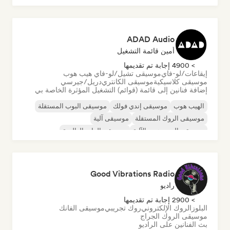
ADAD Audio
أمين قائمة التشغيل
> 4900 إجابة تم تقديمها
إيقاعات/لو-فاي
موسيقى تشيل/لو-فاي هيب هوب
موسيقى كلاسيكية
موسيقى الكانتري
دريل/جيرسي
إضافة فنانين إلى قائمة (قوائم) التشغيل المؤثرة الخاصة بي
الهيب هوب
موسيقى إندي فولك
موسيقى البوب المستقلة
موسيقى الروك المستقلة
موسيقى آلية
موسيقى الهيب هوب الآلية
موسيقى الراب العالمية
الراب باللغة الإنجليزية
Good Vibrations Radio
راديو
> 2900 إجابة تم تقديمها
البلوز
الروك الإلكتروني
روك تجريبي
موسيقى الفانك
موسيقى الروك الجراج
بث الفنانين على الراديو