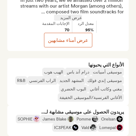
In just two years, we've amassed over 2 million 
streams with our artist Morgan (among others), 
composed two film soundtracks for ...
عرض المزيد
معدل الرد
الإجابات المقدمة
70
95%
عرض أمناء مشابهين
الأنواع التي يحبونها
موسيقى أمبيانت
درام آند باس
الهيب هوب
موسيقى إندي فولك
المشهد الجديد
الراب الفرنسي
R&B
مغني وكاتب أغاني
البوب الحضري
الأغاني الفرنسية/الموسيقى الخفيفة
يريدون الحصول على موسيقى مشابهة لـ...
SOPHIE
James Blake
Pomme
Orelsan
IC3PEAK
Vald
Lomepal