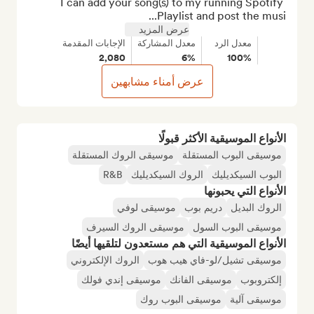
I can add your song(s) to my running Spotify 
Playlist and post the musi...
عرض المزيد
معدل الرد
معدل المشاركة
الإجابات المقدمة
2,080
6%
100%
عرض أمناء مشابهين
الأنواع الموسيقية الأكثر قبولًا
موسيقى البوب المستقلة
موسيقى الروك المستقلة
البوب السيكديليك
الروك السيكديليك
R&B
الأنواع التي يحبونها
الروك البديل
دريم بوب
موسيقى لوفي
موسيقى البوب السول
موسيقى الروك السيرف
الأنواع الموسيقية التي هم مستعدون لتلقيها أيضًا
موسيقى تشيل/لو-فاي هيب هوب
الروك الإلكتروني
إلكتروبوب
موسيقى الفانك
موسيقى إندي فولك
موسيقى آلية
موسيقى البوب روك