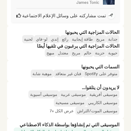
James Tonic
تمت مشاركته على وسائل الإعلام الاجتماعية
الحالات المزاجية التي يحبونها
جذابة
مريح
طاقة إيجابية
رائع
إندي
لو-فاي
لحنية
الحالات المزاجية التي يرغبون في تلقيها أيضًا
حيوية
حزينة
حالم
مريح
معتدل
مبهج
السمات التي يحبونها
متوفر على Spotify
فنان غير متعاقد
موهبة شابة
لا يريدون أن يتلقوا...
موسيقى أفريقية
موسيقى عربية
موسيقى آسيوية
موسيقى الكاريبي
موسيقى مسيحية
موسيقى الموت/الثراش
عرض الكل +7
الموسيقى التي تم إنشاؤها بواسطة الذكاء الاصطناعي