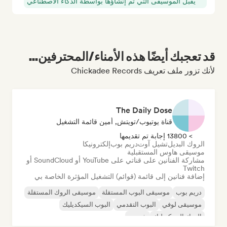
يقبل الموسيقى التي تم إنشاؤها بواسطة الذكاء الاصطناعي
قد تعجبك أيضًا هذه الأمناء/المحترفين...
لأنك تزور ملف تعريف Chickadee Records
The Daily Dose
قناة يوتيوب/تويتش, أمين قائمة التشغيل
> 13800 إجابة تم تقديمها
الروك البديل
تشيل آوت
دريم بوب
إلكترونيكا
موسيقى هاوس المستقبلية
مشاركة الفنانين على قناتي على YouTube أو SoundCloud أو
Twitch
إضافة فنانين إلى قائمة (قوائم) التشغيل المؤثرة الخاصة بي
دريم بوب
موسيقى البوب المستقلة
موسيقى الروك المستقلة
موسيقى لوفي
البوب التقدمي
البوب السيكديليك
الروك السيكديليك
شوجيز