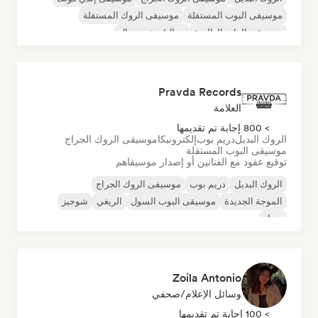
موسيقى البوب المستقلة
موسيقى الروك المستقلة
موسيقى الراب العالمية
ميتال/هيفي ميتال
موسيقى البوب روك
Pravda Records
العلامة
> 800 إجابة تم تقديمها
الروك البديل
دريم بوب
إلكترونيكا
موسيقى الروك الجراج
موسيقى البوب المستقلة
توقيع عقود مع الفنانين أو إصدار موسيقاهم
الروك البديل
دريم بوب
موسيقى الروك الجراج
الموجة الجديدة
موسيقى البوب السول
الريغي
شوجيز
سول
Zoila Antonio
وسائل الإعلام/صحفي
> 100 إجابة تم تقديمها