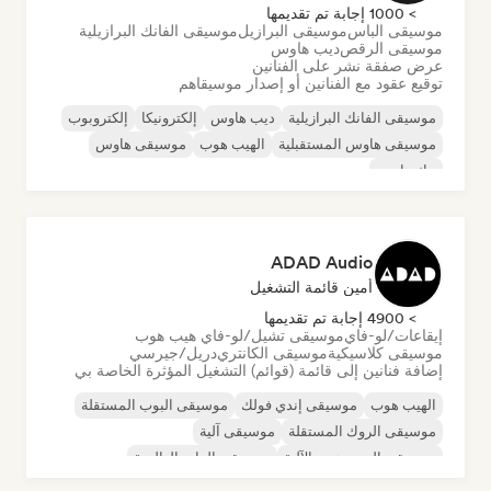
> 1000 إجابة تم تقديمها
موسيقى الباس
موسيقى البرازيل
موسيقى الفانك البرازيلية
موسيقى الرقص
ديب هاوس
عرض صفقة نشر على الفنانين
توقيع عقود مع الفنانين أو إصدار موسيقاهم
موسيقى الفانك البرازيلية
ديب هاوس
إلكترونيكا
إلكتروبوب
موسيقى هاوس المستقبلية
الهيب هوب
موسيقى هاوس
تيك هاوس
ADAD Audio
أمين قائمة التشغيل
> 4900 إجابة تم تقديمها
إيقاعات/لو-فاي
موسيقى تشيل/لو-فاي هيب هوب
موسيقى كلاسيكية
موسيقى الكانتري
دريل/جيرسي
إضافة فنانين إلى قائمة (قوائم) التشغيل المؤثرة الخاصة بي
الهيب هوب
موسيقى إندي فولك
موسيقى البوب المستقلة
موسيقى الروك المستقلة
موسيقى آلية
موسيقى الهيب هوب الآلية
موسيقى الراب العالمية
الراب باللغة الإنجليزية