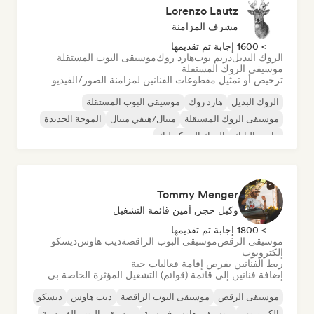
Lorenzo Lautz
مشرف المزامنة
> 1600 إجابة تم تقديمها
الروك البديل
دريم بوب
هارد روك
موسيقى البوب المستقلة
موسيقى الروك المستقلة
ترخيص أو تمثيل مقطوعات الفنانين لمزامنة الصور/الفيديو
الروك البديل
هارد روك
موسيقى البوب المستقلة
موسيقى الروك المستقلة
ميتال/هيفي ميتال
الموجة الجديدة
ما بعد البانك
الروك السيكديليك
Tommy Menger
وكيل حجز, أمين قائمة التشغيل
> 1800 إجابة تم تقديمها
موسيقى الرقص
موسيقى البوب الراقصة
ديب هاوس
ديسكو
إلكتروبوب
ربط الفنانين بفرص إقامة فعاليات حية
إضافة فنانين إلى قائمة (قوائم) التشغيل المؤثرة الخاصة بي
موسيقى الرقص
موسيقى البوب الراقصة
ديب هاوس
ديسكو
إلكتروبوب
موسيقى هاوس فرنسية
موسيقى البوب الفرنسية