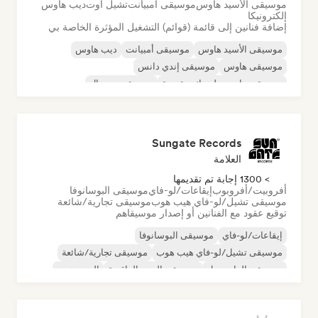
موسيقى الأسيد هاوس
موسيقى أمبيانت
تشيل آوت
ديب هاوس
إلكترونيكا
إضافة فنانين إلى قائمة (قوائم) التشغيل المؤثرة الخاصة بي
موسيقى الأسيد هاوس
موسيقى أمبيانت
ديب هاوس
موسيقى هاوس
موسيقى إندي دانس
موسيقى هاوس ملوديك وتقدمية
موسيقى مينيمال
أورجانيك هاوس/داون تيمبو
Sungate Records
العلامة
> 1300 إجابة تم تقديمها
أفروبيت/أفروبوب
إيقاعات/لو-فاي
موسيقى البوسانوفا
موسيقى تشيل/لو-فاي هيب هوب
موسيقى تجارية/شائعة
توقيع عقود مع الفنانين أو إصدار موسيقاهم
إيقاعات/لو-فاي
موسيقى البوسانوفا
موسيقى تشيل/لو-فاي هيب هوب
موسيقى تجارية/شائعة
موسيقى الدانسهول
موسيقى البوب الراقصة
الهيب هوب
موسيقى البوب السول