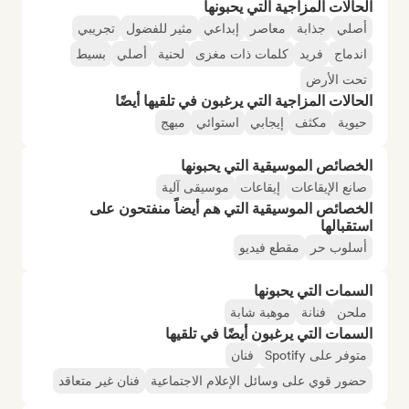
الحالات المزاجية التي يحبونها
أصلي
جذابة
معاصر
إبداعي
مثير للفضول
تجريبي
اندماج
فريد
كلمات ذات مغزى
لحنية
أصلي
بسيط
تحت الأرض
الحالات المزاجية التي يرغبون في تلقيها أيضًا
حيوية
مكثف
إيجابي
استوائي
مبهج
الخصائص الموسيقية التي يحبونها
صانع الإيقاعات
إيقاعات
موسيقى آلية
الخصائص الموسيقية التي هم أيضاً منفتحون على
استقبالها
أسلوب حر
مقطع فيديو
السمات التي يحبونها
ملحن
فنانة
موهبة شابة
السمات التي يرغبون أيضًا في تلقيها
متوفر على Spotify
فنان
حضور قوي على وسائل الإعلام الاجتماعية
فنان غير متعاقد