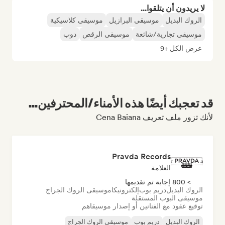
لا يريدون أن يتلقوا...
الروك البديل
موسيقى البرازيل
موسيقى كلاسيكية
موسيقى تجارية/شائعة
موسيقى الرقص
دوب
عرض الكل +9
قد تعجبك أيضًا هذه الأمناء/المحترفين...
لأنك تزور ملف تعريف Cena Baiana
Pravda Records
العلامة
> 800 إجابة تم تقديمها
الروك البديل
دريم بوب
إلكترونيكا
موسيقى الروك الجراج
موسيقى البوب المستقلة
توقيع عقود مع الفنانين أو إصدار موسيقاهم
الروك البديل
دريم بوب
موسيقى الروك الجراج