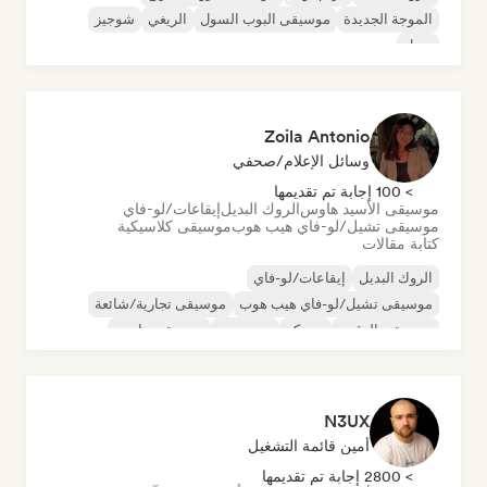
الموجة الجديدة
موسيقى البوب السول
الريغي
شوجيز
سول
Zoila Antonio
وسائل الإعلام/صحفي
> 100 إجابة تم تقديمها
موسيقى الأسيد هاوس
الروك البديل
إيقاعات/لو-فاي
موسيقى تشيل/لو-فاي هيب هوب
موسيقى كلاسيكية
كتابة مقالات
الروك البديل
إيقاعات/لو-فاي
موسيقى تشيل/لو-فاي هيب هوب
موسيقى تجارية/شائعة
موسيقى الرقص
ديسكو
دريم بوب
موسيقى هاوس
N3UX
أمين قائمة التشغيل
> 2800 إجابة تم تقديمها