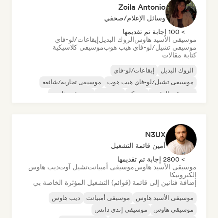
Zoila Antonio
وسائل الإعلام/صحفي
> 100 إجابة تم تقديمها
موسيقى الأسيد هاوس
الروك البديل
إيقاعات/لو-فاي
موسيقى تشيل/لو-فاي هيب هوب
موسيقى كلاسيكية
كتابة مقالات
الروك البديل
إيقاعات/لو-فاي
موسيقى تشيل/لو-فاي هيب هوب
موسيقى تجارية/شائعة
موسيقى الرقص
ديسكو
دريم بوب
موسيقى هاوس
N3UX
أمين قائمة التشغيل
> 2800 إجابة تم تقديمها
موسيقى الأسيد هاوس
موسيقى أمبيانت
تشيل آوت
ديب هاوس
إلكترونيكا
إضافة فنانين إلى قائمة (قوائم) التشغيل المؤثرة الخاصة بي
موسيقى الأسيد هاوس
موسيقى أمبيانت
ديب هاوس
موسيقى هاوس
موسيقى إندي دانس