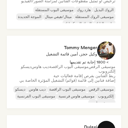
ترخيص أو تمثيل مقطوعات الفنانين لمزامنة الصور/الفيديو
الروك البديل
هارد روك
موسيقى البوب المستقلة
موسيقى الروك المستقلة
ميتال/هيفي ميتال
الموجة الجديدة
ما بعد البانك
الروك السيكديليك
Tommy Menger
وكيل حجز, أمين قائمة التشغيل
> 1800 إجابة تم تقديمها
موسيقى الرقص
موسيقى البوب الراقصة
ديب هاوس
ديسكو
إلكتروبوب
ربط الفنانين بفرص إقامة فعاليات حية
إضافة فنانين إلى قائمة (قوائم) التشغيل المؤثرة الخاصة بي
موسيقى الرقص
موسيقى البوب الراقصة
ديب هاوس
ديسكو
إلكتروبوب
موسيقى هاوس فرنسية
موسيقى البوب الفرنسية
موسيقى هاوس
Dulaxi