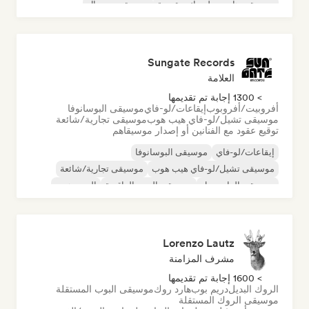
موسيقى هاوس ملوديك وتقدمية
موسيقى مينيمال
أورجانيك هاوس/داون تيمبو
Sungate Records
العلامة
> 1300 إجابة تم تقديمها
أفروبيت/أفروبوب
إيقاعات/لو-فاي
موسيقى البوسانوفا
موسيقى تشيل/لو-فاي هيب هوب
موسيقى تجارية/شائعة
توقيع عقود مع الفنانين أو إصدار موسيقاهم
إيقاعات/لو-فاي
موسيقى البوسانوفا
موسيقى تشيل/لو-فاي هيب هوب
موسيقى تجارية/شائعة
موسيقى الدانسهول
موسيقى البوب الراقصة
الهيب هوب
موسيقى البوب السول
Lorenzo Lautz
مشرف المزامنة
> 1600 إجابة تم تقديمها
الروك البديل
دريم بوب
هارد روك
موسيقى البوب المستقلة
موسيقى الروك المستقلة