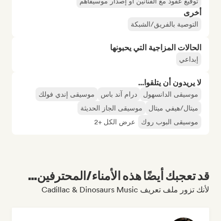
توقيع عقود مع الفنانين أو إصدار موسيقاهم
أخرى
التوصية بالفريق/الشبكة
الحالات المزاجية التي يحبونها
إبداعي
لا يريدون أن يتلقوا...
موسيقى الدانسهول
درام آند باس
موسيقى إندي فولك
ميتال/هيفي ميتال
موسيقى الجاز الحديثة
موسيقى البوب روك
عرض الكل +2
قد تعجبك أيضًا هذه الأمناء/المحترفين...
لأنك تزور ملف تعريف Cadillac & Dinosaurs Music