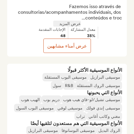
Fazemos isso através de 
consultorias/acompanhamentos individuais, dos 
conteúdos e troc...
عرض المزيد
معدل المشاركة
الإجابات المقدمة
48
35%
عرض أمناء مشابهين
الأنواع الموسيقية الأكثر قبولًا
موسيقى البرازيل
موسيقى البوب المستقلة
موسيقى الروك المستقلة
R&B
سول
الأنواع التي يحبونها
موسيقى تشيل/لو-فاي هيب هوب
دريم بوب
الهيب هوب
موسيقى إندي فولك
موسيقى لوفي
موسيقى البوب السول
مغني وكاتب أغاني
تراب
الأنواع الموسيقية التي هم مستعدون لتلقيها أيضًا
الروك البديل
موسيقى البوسانوفا
موسيقى البرازيل