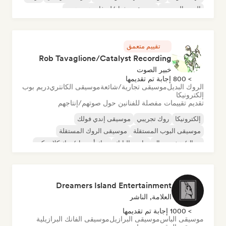
البوب الحضري
موسيقى تشيل/لو-فاي هيب هوب
تقييم متعمق
Rob Tavaglione/Catalyst Recording
خبير الصوت
> 800 إجابة تم تقديمها
الروك البديل
موسيقى تجارية/شائعة
موسيقى الكانتري
دريم بوب
إلكترونيكا
تقديم تقييمات مفصلة للفنانين حول صوتهم/إنتاجهم
إلكترونيكا
روك تجريبي
موسيقى إندي فولك
موسيقى البوب المستقلة
موسيقى الروك المستقلة
ميتال/هيفي ميتال
ما بعد البانك
روك أند رول/روك كلاسيكي
Dreamers Island Entertainment
العلامة, الناشر
> 1000 إجابة تم تقديمها
موسيقى الباس
موسيقى البرازيل
موسيقى الفانك البرازيلية