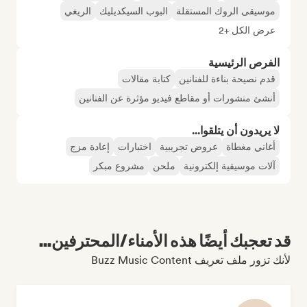
موسيقى الروك المستقلة
البوب السيكديليك
الريغي
عرض الكل +2
الفرص الرئيسية
قدم نصيحة بناءة للفنانين
كتابة مقالات
أنشئ منشورات أو مقاطع فيديو مؤثرة عن الفنانين
لا يريدون أن يتلقوا...
أغاني مغطاة
عروض تجريبية
اختبارات
إعادة مزج
آلات موسيقية إلكترونية
ملحن
مشروع مبكر
قد تعجبك أيضًا هذه الأمناء/المحترفين...
لأنك تزور ملف تعريف Buzz Music Content