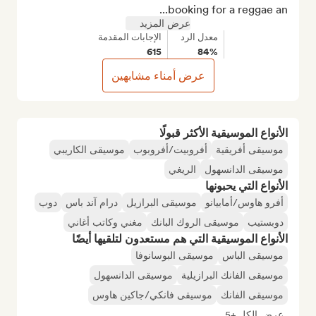
booking for a reggae an...
عرض المزيد
معدل الرد
الإجابات المقدمة
615
84%
عرض أمناء مشابهين
الأنواع الموسيقية الأكثر قبولًا
موسيقى أفريقية
أفروبيت/أفروبوب
موسيقى الكاريبي
موسيقى الدانسهول
الريغي
الأنواع التي يحبونها
أفرو هاوس/أمابيانو
موسيقى البرازيل
درام آند باس
دوب
دوبستيب
موسيقى الروك البانك
مغني وكاتب أغاني
الأنواع الموسيقية التي هم مستعدون لتلقيها أيضًا
موسيقى الباس
موسيقى البوسانوفا
موسيقى الفانك البرازيلية
موسيقى الدانسهول
موسيقى الفانك
موسيقى فانكي/جاكين هاوس
عرض الكل +5