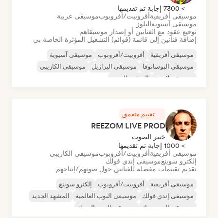
> 7300 إجابة تم تقديمها
موسيقى أفريقية
أفروبيت/أفروبوب
موسيقى عربية
موسيقى آسيوية
البلوز
توقيع عقود مع الفنانين أو إصدار موسيقاهم
إضافة فنانين إلى قائمة (قوائم) التشغيل المؤثرة الخاصة بي
موسيقى أفريقية
أفروبيت/أفروبوب
موسيقى آسيوية
موسيقى البوسانوفا
موسيقى البرازيل
موسيقى الكاريبي
موسيقى لاتينية
المشهد الجديد
تقييم متعمق
REEZOM LIVE PROD
خبير الصوت
> 1000 إجابة تم تقديمها
موسيقى أفريقية
أفروبيت/أفروبوب
موسيقى الكاريبي
إلكترو سوينغ
موسيقى إندي فولك
تقديم تقييمات مفصلة للفنانين حول صوتهم/إنتاجهم
موسيقى أفريقية
أفروبيت/أفروبوب
إلكترو سوينغ
موسيقى إندي فولك
موسيقى البوب العالمية
المشهد الجديد
موسيقى البوب روك
موسيقى البوب السول