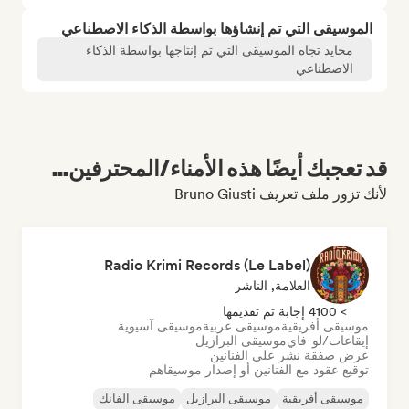
الموسيقى التي تم إنشاؤها بواسطة الذكاء الاصطناعي
محايد تجاه الموسيقى التي تم إنتاجها بواسطة الذكاء
الاصطناعي
قد تعجبك أيضًا هذه الأمناء/المحترفين...
لأنك تزور ملف تعريف Bruno Giusti
Radio Krimi Records (Le Label)
العلامة, الناشر
> 4100 إجابة تم تقديمها
موسيقى أفريقية
موسيقى عربية
موسيقى آسيوية
إيقاعات/لو-فاي
موسيقى البرازيل
عرض صفقة نشر على الفنانين
توقيع عقود مع الفنانين أو إصدار موسيقاهم
موسيقى أفريقية
موسيقى البرازيل
موسيقى الفانك