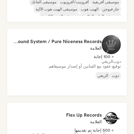
موسيقى أفريقية
أفروبيت/أفروبوب
موسيقى الفانك
جاز فيوجن
الهيب هوب
موسيقى الهيب هوب الآلية
موسيقى الراب العالمية
موسيقى البوب اللاتينية
King Hi-Fi Sound System / Pure Niceness Records
العلامة
< 100 إجابة
دوب
الريغي
توقيع عقود مع الفنانين أو إصدار موسيقاهم
دوب
الريغي
Flex Up Records
العلامة
> 500 إجابة تم تقديمها