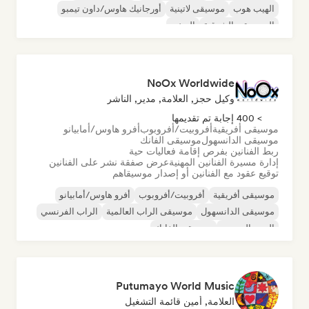
الهيب هوب
موسيقى لاتينية
أورجانيك هاوس/داون تيمبو
الموسيقى الشرقية
الريغي
NoOx Worldwide
وكيل حجز, العلامة, مدير, الناشر
> 400 إجابة تم تقديمها
موسيقى أفريقية
أفروبيت/أفروبوب
أفرو هاوس/أمابيانو
موسيقى الدانسهول
موسيقى الفانك
ربط الفنانين بفرص إقامة فعاليات حية
إدارة مسيرة الفنانين المهنية
عرض صفقة نشر على الفنانين
توقيع عقود مع الفنانين أو إصدار موسيقاهم
موسيقى أفريقية
أفروبيت/أفروبوب
أفرو هاوس/أمابيانو
موسيقى الدانسهول
موسيقى الراب العالمية
الراب الفرنسي
البوب الحضري
موسيقى الفانك
Putumayo World Music
العلامة, أمين قائمة التشغيل