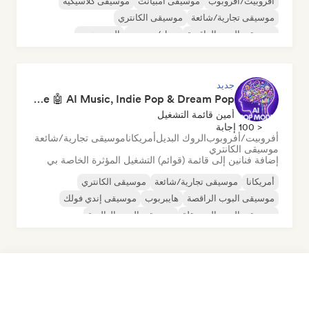
أفروبيت/أفروبوب
موسيقى أمبيانت
موسيقى كلاسيكية
موسيقى تجارية/شائعة
موسيقى الكانتري
موسيقى البوب الراقصة
دريل/جيرسي
الهيب هوب
جديد
Pop Machine Mode 🤖 AI Music, Indie Pop & Dream Pop
أمين قائمة التشغيل
< 100 إجابة
أفروبيت/أفروبوب
الروك البديل
أمريكانا
موسيقى تجارية/شائعة
موسيقى الكانتري
إضافة فنانين إلى قائمة (قوائم) التشغيل المؤثرة الخاصة بي
أمريكانا
موسيقى تجارية/شائعة
موسيقى الكانتري
موسيقى البوب الراقصة
هايبربوب
موسيقى إندي فولك
موسيقى البوب المستقلة
موسيقى البوب العالمية