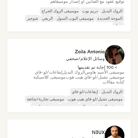
توقيع عقود مع الفنانين أو إصدار موسيقاهم
الروك البديل
دريم بوب
موسيقى الروك الجراج
الموجة الجديدة
موسيقى البوب السول
الريغي
شوجيز
سول
Zoila Antonio
وسائل الإعلام/صحفي
> 100 إجابة تم تقديمها
موسيقى الأسيد هاوس
الروك البديل
إيقاعات/لو-فاي
موسيقى تشيل/لو-فاي هيب هوب
موسيقى كلاسيكية
كتابة مقالات
الروك البديل
إيقاعات/لو-فاي
موسيقى تشيل/لو-فاي هيب هوب
موسيقى تجارية/شائعة
موسيقى الرقص
ديسكو
دريم بوب
موسيقى هاوس
N3UX