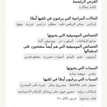
الفرص الرئيسية
كتابة مقالات
الحالات المزاجية التي يرغبون في تلقيها أيضًا
إبداعي
يمكن الرقص عليه
مظلم
درامي
حزينة
مبهج
الخصائص الموسيقية التي يحبونها
صانع الإيقاعات
أسلوب حر
موسيقى آلية
الخصائص الموسيقية التي هم أيضاً منفتحون على
استقبالها
أوتوتون
تضم
البيانو
أصوات حضرية
مقطع فيديو
السمات التي يحبونها
ملحن
موهبة شابة
السمات التي يرغبون أيضًا في تلقيها
متوفر على Spotify
مشروع مبكر
خبرة على المسرح
إمكانات دولية
حضور قوي على وسائل الإعلام الاجتماعية
فنان مدعوم
عرض الكل +2