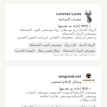
Lorenzo Lautz
مشرف المزامنة
> 1600 إجابة تم تقديمها
الروك البديل
دريم بوب
هارد روك
موسيقى البوب المستقلة
موسيقى الروك المستقلة
ترخيص أو تمثيل مقطوعات الفنانين لمزامنة الصور/الفيديو
الروك البديل
هارد روك
موسيقى البوب المستقلة
موسيقى الروك المستقلة
ميتال/هيفي ميتال
الموجة الجديدة
ما بعد البانك
الروك السيكديليك
songweb.net
وسائل الإعلام/صحفي
> 900 إجابة تم تقديمها
موسيقى أفريقية
أفروبيت/أفروبوب
موسيقى أمبيانت
موسيقى كلاسيكية
موسيقى تجارية/شائعة
كتابة مقالات