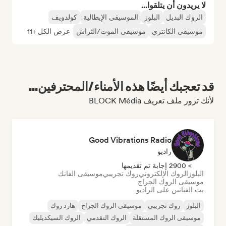
لا يريدون أن يتلقوا...
الروك البديل
البلوز
الموسيقى الإيطالية
كولدويف
موسيقى الكانتري
موسيقى الموت/الثراش
عرض الكل +11
قد تعجبك أيضًا هذه الأمناء/المحترفين...
لأنك تزور ملف تعريف BLOCK Média
Good Vibrations Radio
راديو
> 2900 إجابة تم تقديمها
البلوز
الروك الإلكتروني
روك تجريبي
موسيقى الفانك
موسيقى الروك الجراج
بث الفنانين على الراديو
البلوز
روك تجريبي
موسيقى الروك الجراج
هارد روك
موسيقى الروك المستقلة
الروك التقدمي
الروك السيكديليك