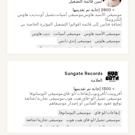
أمين قائمة التشغيل
> 2800 إجابة تم تقديمها
موسيقى الأسيد هاوس
موسيقى أمبيانت
تشيل آوت
ديب هاوس
إلكترونيكا
إضافة فنانين إلى قائمة (قوائم) التشغيل المؤثرة الخاصة بي
موسيقى الأسيد هاوس
موسيقى أمبيانت
ديب هاوس
موسيقى هاوس
موسيقى إندي دانس
موسيقى هاوس ملوديك وتقدمية
موسيقى مينيمال
أورجانيك هاوس/داون تيمبو
Sungate Records
العلامة
> 1300 إجابة تم تقديمها
أفروبيت/أفروبوب
إيقاعات/لو-فاي
موسيقى البوسانوفا
موسيقى تشيل/لو-فاي هيب هوب
موسيقى تجارية/شائعة
توقيع عقود مع الفنانين أو إصدار موسيقاهم
إيقاعات/لو-فاي
موسيقى البوسانوفا
موسيقى تشيل/لو-فاي هيب هوب
موسيقى تجارية/شائعة
موسيقى الدانسهول
موسيقى البوب الراقصة
الهيب هوب
موسيقى البوب السول