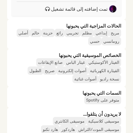
تمت إضافته إلى قائمة تشغيل
الحالات المزاجية التي يحبونها
مريح
إبداعي
مظلم
تجريبي
رائع
حزينة
حالم
أصلي
رومانسي
حسي
الخصائص الموسيقية التي يحبونها
الغيتار الأكوستيكي
غيتار الباس
صانع الإيقاعات
القيثارة الكهربائية
أصوات إلكترونية
صريح
الطبول
نسخة راديو
أصوات غنائية
السمات التي يحبونها
متوفر على Spotify
لا يريدون أن يتلقوا...
موسيقى كلاسيكية
موسيقى الكانتري
موسيقى الموت/الثراش
هاردكور
هارد تكنو