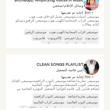
BitchBopz: Amplifying Voices in Music
وسائل الإعلام/صحفي
> 300 إجابة تم تقديمها
موسيقى أمبيانت
موسيقى تشيل/لو-فاي هيب هوب
موسيقى الراب السحابية/الهيب هوب
موسيقى الرقص
ديسكو
كتابة مقالات
موسيقى الراب السحابية/الهيب هوب
موسيقى الرقص
دريم بوب
دريل/جيرسي
إلكتروبوب
هايبربوب
موسيقى البوب المستقلة
موسيقى البوب
CLEAN SONGS PLAYLIST
أمين قائمة التشغيل
> 700 إجابة تم تقديمها
موسيقى تجارية/شائعة
موسيقى البوب الراقصة
موسيقى الفانك
موسيقى البوب المستقلة
موسيقى البوب العالمية
إضافة فنانين إلى قائمة (قوائم) التشغيل المؤثرة الخاصة بي
موسيقى تجارية/شائعة
موسيقى البوب الراقصة
موسيقى البوب العالمية
موسيقى الراب العالمية
موسيقى البوب روك
موسيقى البوب السول
R&B
سول