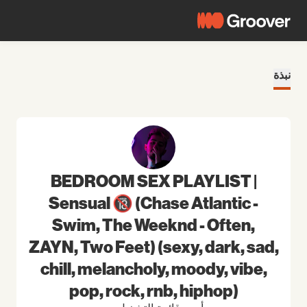
نبذة
BEDROOM SEX PLAYLIST |
Sensual 🔞 (Chase Atlantic -
Swim, The Weeknd - Often,
ZAYN, Two Feet) (sexy, dark, sad,
chill, melancholy, moody, vibe,
pop, rock, rnb, hiphop)