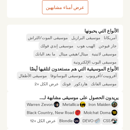
عرض أمناء مشابهين
الأنواع التي يحبونها
أمريكانا
موسيقى البرازيل
موسيقى الموت/الثراش
جاز فيوجن
الهيب هوب
موسيقى إندي فولك
موسيقى لاتينية
ميتال/هيفي ميتال
ما بعد البانك
موسيقى البوب الإلكترونية
الأنواع الموسيقية التي هم مستعدون لتلقيها أيضًا
أفروبيت/أفروبوب
موسيقى البوسانوفا
موسيقى الأطفال
موسيقى الفانك
هاردكور
فونك
عرض الكل +2
يريدون الحصول على موسيقى مشابهة لـ...
Warren Zevon
Metallica
Iron Maiden
Black Country, New Road
Molchat Doma
CSS
DEVO
Blondie
عرض الكل +12