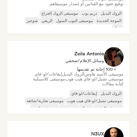
توقيع عقود مع الفنانين أو إصدار موسيقاهم
الروك البديل
دريم بوب
موسيقى الروك الجراج
الموجة الجديدة
موسيقى البوب السول
الريغي
شوجيز
سول
Zoila Antonio
وسائل الإعلام/صحفي
> 100 إجابة تم تقديمها
موسيقى الأسيد هاوس
الروك البديل
إيقاعات/لو-فاي
موسيقى تشيل/لو-فاي هيب هوب
موسيقى كلاسيكية
كتابة مقالات
الروك البديل
إيقاعات/لو-فاي
موسيقى تشيل/لو-فاي هيب هوب
موسيقى تجارية/شائعة
موسيقى الرقص
ديسكو
دريم بوب
موسيقى هاوس
N3UX