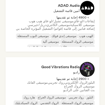
ADAD Audio
أمين قائمة التشغيل
> 4900 إجابة تم تقديمها
إيقاعات/لو-فاي
موسيقى تشيل/لو-فاي هيب هوب
موسيقى كلاسيكية
موسيقى الكانتري
دريل/جيرسي
إضافة فنانين إلى قائمة (قوائم) التشغيل المؤثرة الخاصة بي
الهيب هوب
موسيقى إندي فولك
موسيقى البوب المستقلة
موسيقى الروك المستقلة
موسيقى آلية
موسيقى الهيب هوب الآلية
موسيقى الراب العالمية
الراب باللغة الإنجليزية
Good Vibrations Radio
راديو
> 2900 إجابة تم تقديمها
البلوز
الروك الإلكتروني
روك تجريبي
موسيقى الفانك
موسيقى الروك الجراج
بث الفنانين على الراديو
البلوز
روك تجريبي
موسيقى الروك الجراج
هارد روك
موسيقى الروك المستقلة
الروك التقدمي
الروك السيكديليك