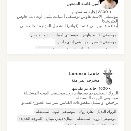
أمين قائمة التشغيل
> 2800 إجابة تم تقديمها
موسيقى الأسيد هاوس
موسيقى أمبيانت
تشيل آوت
ديب هاوس
إلكترونيكا
إضافة فنانين إلى قائمة (قوائم) التشغيل المؤثرة الخاصة بي
موسيقى الأسيد هاوس
موسيقى أمبيانت
ديب هاوس
موسيقى هاوس
موسيقى إندي دانس
موسيقى هاوس ملوديك وتقدمية
موسيقى مينيمال
أورجانيك هاوس/داون تيمبو
Lorenzo Lautz
مشرف المزامنة
> 1600 إجابة تم تقديمها
الروك البديل
دريم بوب
هارد روك
موسيقى البوب المستقلة
موسيقى الروك المستقلة
ترخيص أو تمثيل مقطوعات الفنانين لمزامنة الصور/الفيديو
الروك البديل
هارد روك
موسيقى البوب المستقلة
موسيقى الروك المستقلة
ميتال/هيفي ميتال
الموجة الجديدة
ما بعد البانك
الروك السيكديليك