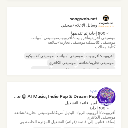
songweb.net
وسائل الإعلام/صحفي
> 900 إجابة تم تقديمها
موسيقى أفريقية
أفروبيت/أفروبوب
موسيقى أمبيانت
موسيقى كلاسيكية
موسيقى تجارية/شائعة
كتابة مقالات
أفروبيت/أفروبوب
موسيقى أمبيانت
موسيقى كلاسيكية
موسيقى تجارية/شائعة
موسيقى الكانتري
موسيقى البوب الراقصة
دريل/جيرسي
الهيب هوب
جديد
Pop Machine Mode 🤖 AI Music, Indie Pop & Dream Pop
أمين قائمة التشغيل
< 100 إجابة
أفروبيت/أفروبوب
الروك البديل
أمريكانا
موسيقى تجارية/شائعة
موسيقى الكانتري
إضافة فنانين إلى قائمة (قوائم) التشغيل المؤثرة الخاصة بي