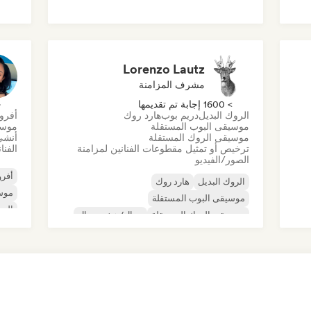
روك أند رول/روك كلاسيكي
موسي
موس
ية
Lorenzo Lautz
مشرف المزامنة
> 1600 إجابة تم تقديمها
< 
الروك البديل
دريم بوب
هارد روك
أفرو
موسيقى البوب المستقلة
موسي
موسيقى الروك المستقلة
أنشئ
ترخيص أو تمثيل مقطوعات الفنانين لمزامنة
الفنا
الصور/الفيديو
أفرو
الروك البديل
هارد روك
موس
موسيقى البوب المستقلة
الب
موسيقى الروك المستقلة
ميتال/هيفي ميتال
الموجة الجديدة
ما بعد البانك
الروك السيكديليك