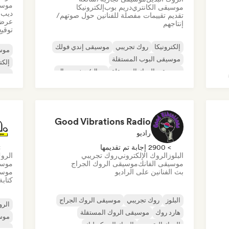
موسيق
موسيقى الكانتري
دريم بوب
إلكترونيكا
ديب 
تقديم تقييمات مفصلة للفنانين حول صوتهم/
عرض 
إنتاجهم
توقيع
إلكترونيكا
روك تجريبي
موسيقى إندي فولك
موسي
موسيقى البوب المستقلة
إلكت
موسيقى الروك المستقلة
ميتال/هيفي ميتال
موس
ما بعد البانك
روك أند رول/روك كلاسيكي
موس
Good Vibrations Radio
راديو
> 2900 إجابة تم تقديمها
> 0
البلوز
الروك الإلكتروني
روك تجريبي
الروك
موسيقى الفانك
موسيقى الروك الجراج
موسي
بث الفنانين على الراديو
موسي
كتابة
البلوز
روك تجريبي
موسيقى الروك الجراج
الرو
هارد روك
موسيقى الروك المستقلة
موس
الروك التقدمي
الروك السيكديليك
موسي