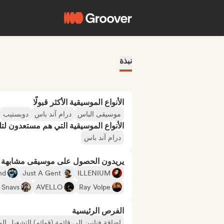
نبذة
الأنواع الموسيقية الأكثر قبولًا
موسيقى الباس
درام آند باس
دوبستيب
الأنواع الموسيقية التي هم مستعدون لتلقي
درام آند باس
يريدون الحصول على موسيقى مشابهة لـ
nd
Just A Gent
ILLENIUM
Snavs
AVELLO
Ray Volpe
الفرص الرئيسية
إضافة فنانين إلى قائمة (قوائم) التشغيل ال