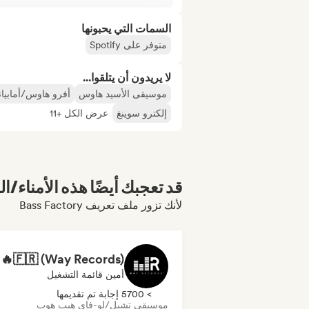
السمات التي يحبونها
متوفر على Spotify
لا يريدون أن يتلقوا...
موسيقى الأسيد هاوس
أفرو هاوس/أمابيان
إلكترو سوينغ
عرض الكل +11
قد تعجبك أيضًا هذه الأمناء/ال
لأنك تزور ملف تعريف Bass Factory
أمين قائمة التشغيل
> 5700 إجابة تم تقديمها
موسيقى تشيل/لو-فاي هيب هوب