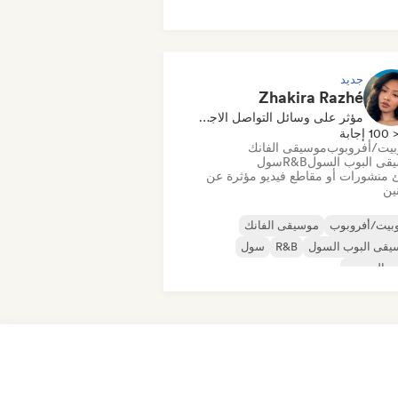
قى الراب العالمية
ميتال/هيفي ميتال
يقى البوب روك
جديد
Zhakira Razhé
مؤثر على وسائل التواصل الاجتماعي
100 إجابة
بيت/أفروبوب
موسيقى الفانك
قى البوب السول
R&B
سول
 منشورات أو مقاطع فيديو مؤثرة عن
نين
بيت/أفروبوب
موسيقى الفانك
يقى البوب السول
R&B
سول
وب الحضري