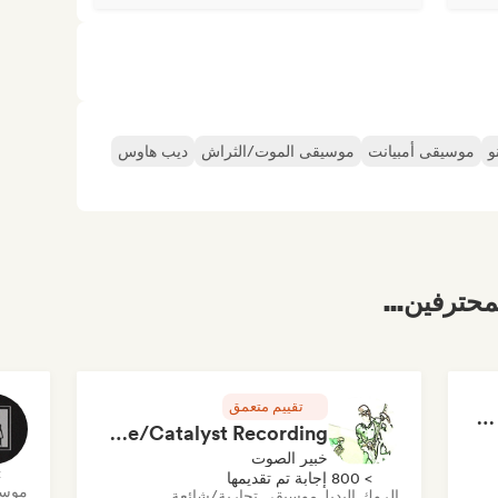
و
موسيقى أمبيانت
موسيقى الموت/الثراش
ديب هاوس
محترفين...
تقييم متعمق
RAP FRANÇAIS 2026 🔥🇫🇷 (Way Records)
Rob Tavaglione/Catalyst Recording
خبير الصوت
> 0
> 800 إجابة تم تقديمها
موسي
الروك البديل
موسيقى تجارية/شائعة