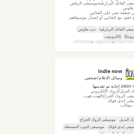
ى الفانك البرازيلية
موسيقى الرقص
هاوس
صفقة نشر على الفنانين
 عقود مع الفنانين أو إصدار موسيقاهم
قى الفانك البرازيلية
ديب هاوس
رونيكا
إلكتروبوب
يقى هاوس المستقبلية
الهيب هوب
يقى هاوس
تيك هاوس
indie now
وسائل الإعلام/صحفي
240 إجابة تم تقديمها
 البديل
الروك الإلكتروني
قى الروك الجراج
الهيب هوب
قى إندي فولك
 مقالات
ك البديل
موسيقى الروك الجراج
يقى إندي فولك
موسيقى البوب المستقلة
قى الروك المستقلة