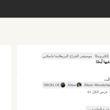
إلكترونيكا
موسيقى الجراج البريطانية/باسلاين
ها أيضًا
...
DROELOE
Atlux
Alison Wonderla
عرض الكل +5
مؤثرة الخاصة بي