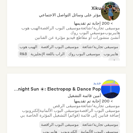
Xiku
مؤثر على وسائل التواصل الاجتماعي
> 200 إجابة تم تقديمها
موسيقى تجارية/شائعة
موسيقى البوب الراقصة
الهيب هوب
هايبربوب
موسيقى البوب روك
أنشئ منشورات أو مقاطع فيديو مؤثرة عن الفنانين
موسيقى تجارية/شائعة
موسيقى البوب الراقصة
الهيب هوب
هايبربوب
موسيقى البوب روك
الراب باللغة الإنجليزية
R&B
تراب
جديد
Midnight Sun ☀️: Electropop & Dance Pop
أمين قائمة التشغيل
> 200 إجابة تم تقديمها
موسيقى تجارية/شائعة
موسيقى الرقص
موسيقى البوب الراقصة
موسيقى البوب الألمانية
إلكتروبوب
إضافة فنانين إلى قائمة (قوائم) التشغيل المؤثرة الخاصة بي
موسيقى تجارية/شائعة
موسيقى البوب الراقصة
موسيقى البوب الألمانية
إلكتروبوب
هايبربوب