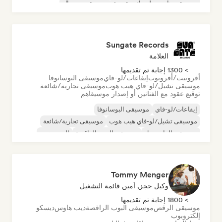
موسيقى هاوس ملوديك وتقدمية
موسيقى مينيمال
أورجانيك هاوس/داون تيمبو
Sungate Records
العلامة
> 1300 إجابة تم تقديمها
أفروبيت/أفروبوب
إيقاعات/لو-فاي
موسيقى البوسانوفا
موسيقى تشيل/لو-فاي هيب هوب
موسيقى تجارية/شائعة
توقيع عقود مع الفنانين أو إصدار موسيقاهم
إيقاعات/لو-فاي
موسيقى البوسانوفا
موسيقى تشيل/لو-فاي هيب هوب
موسيقى تجارية/شائعة
موسيقى الدانسهول
موسيقى البوب الراقصة
الهيب هوب
موسيقى البوب السول
Tommy Menger
وكيل حجز, أمين قائمة التشغيل
> 1800 إجابة تم تقديمها
موسيقى الرقص
موسيقى البوب الراقصة
ديب هاوس
ديسكو
إلكتروبوب