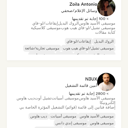
Zoila Antonio
وسائل الإعلام/صحفي
> 100 إجابة تم تقديمها
موسيقى الأسيد هاوس
الروك البديل
إيقاعات/لو-فاي
موسيقى تشيل/لو-فاي هيب هوب
موسيقى كلاسيكية
كتابة مقالات
الروك البديل
إيقاعات/لو-فاي
موسيقى تشيل/لو-فاي هيب هوب
موسيقى تجارية/شائعة
موسيقى الرقص
ديسكو
دريم بوب
موسيقى هاوس
N3UX
أمين قائمة التشغيل
> 2800 إجابة تم تقديمها
موسيقى الأسيد هاوس
موسيقى أمبيانت
تشيل آوت
ديب هاوس
إلكترونيكا
إضافة فنانين إلى قائمة (قوائم) التشغيل المؤثرة الخاصة بي
موسيقى الأسيد هاوس
موسيقى أمبيانت
ديب هاوس
موسيقى هاوس
موسيقى إندي دانس