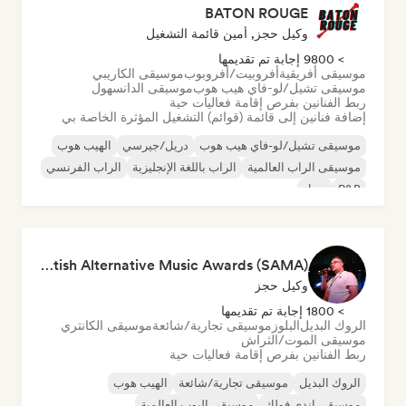
BATON ROUGE
وكيل حجز, أمين قائمة التشغيل
> 9800 إجابة تم تقديمها
موسيقى أفريقية
أفروبيت/أفروبوب
موسيقى الكاريبي
موسيقى تشيل/لو-فاي هيب هوب
موسيقى الدانسهول
ربط الفنانين بفرص إقامة فعاليات حية
إضافة فنانين إلى قائمة (قوائم) التشغيل المؤثرة الخاصة بي
موسيقى تشيل/لو-فاي هيب هوب
دريل/جيرسي
الهيب هوب
موسيقى الراب العالمية
الراب باللغة الإنجليزية
الراب الفرنسي
R&B
سول
Richy Muirhead - PITCH Scotland | Scottish Alternative Music Awards (SAMA)
وكيل حجز
> 1800 إجابة تم تقديمها
الروك البديل
البلوز
موسيقى تجارية/شائعة
موسيقى الكانتري
موسيقى الموت/الثراش
ربط الفنانين بفرص إقامة فعاليات حية
الروك البديل
موسيقى تجارية/شائعة
الهيب هوب
موسيقى إندي فولك
موسيقى البوب العالمية