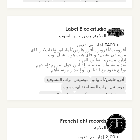
موسيقى البوب المستقلة
المشهد الجديد
الراب الفرنسي
Label Blockstudio
العلامة, مدير, خبير الصوت
> 3400 إجابة تم تقديمها
أفروبيت/أفروبوب
أفرو هاوس/أمابيانو
إيقاعات/لو-فاي
موسيقى تشيل/لو-فاي هيب هوب
تشيل آوت
إدارة مسيرة الفنانين المهنية
تقديم تقييمات مفصلة للفنانين حول صوتهم/إنتاجهم
توقيع عقود مع الفنانين أو إصدار موسيقاهم
أفرو هاوس/أمابيانو
موسيقى الراب المسيحية
موسيقى الراب السحابية/الهيب هوب
ديوتشراب/هيب هوب ألماني
غرايم
الهيب هوب
موسيقى الهيب هوب الآلية
موسيقى الراب العالمية
French light records
العلامة
> 2100 إجابة تم تقديمها