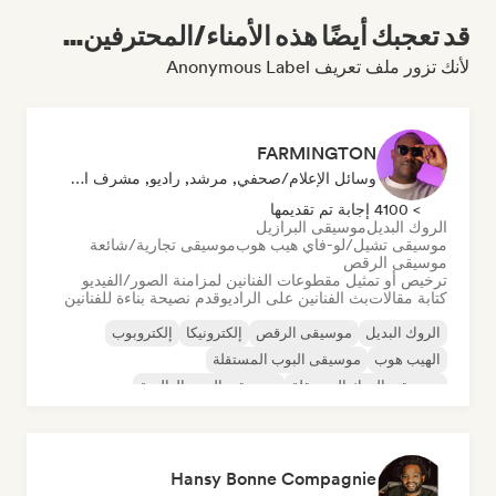
قد تعجبك أيضًا هذه الأمناء/المحترفين...
لأنك تزور ملف تعريف Anonymous Label
FARMINGTON
وسائل الإعلام/صحفي, مرشد, راديو, مشرف المزامنة
> 4100 إجابة تم تقديمها
الروك البديل
موسيقى البرازيل
موسيقى تشيل/لو-فاي هيب هوب
موسيقى تجارية/شائعة
موسيقى الرقص
ترخيص أو تمثيل مقطوعات الفنانين لمزامنة الصور/الفيديو
كتابة مقالات
بث الفنانين على الراديو
قدم نصيحة بناءة للفنانين
الروك البديل
موسيقى الرقص
إلكترونيكا
إلكتروبوب
الهيب هوب
موسيقى البوب المستقلة
موسيقى الروك المستقلة
موسيقى البوب العالمية
Hansy Bonne Compagnie