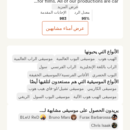
for films. All of our productions are car...
عرض المزيد
معدل الرد
الإجابات المقدمة
983
95%
عرض أمناء مشابهين
الأنواع التي يحبونها
الهيب هوب
موسيقى البوب العالمية
موسيقى الراب العالمية
الراب باللغة الإنجليزية
الراب الفرنسي
سول
البوب الحضري
الأغاني الفرنسية/الموسيقى الخفيفة
الأنواع الموسيقية التي هم مستعدون لتلقيها أيضًا
موسيقى الكاريبي
موسيقى تشيل/لو-فاي هيب هوب
موسيقى الهيب هوب الآلية
موسيقى البوب السول
الريغي
يريدون الحصول على موسيقى مشابهة لـ...
BLeU ReD
Bruno Mars
Furax Barbarossa
Chris Isaak