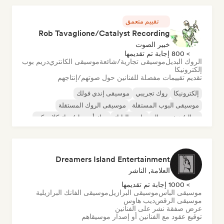
تقييم متعمق
Rob Tavaglione/Catalyst Recording
خبير الصوت
> 800 إجابة تم تقديمها
الروك البديل
موسيقى تجارية/شائعة
موسيقى الكانتري
دريم بوب
إلكترونيكا
تقديم تقييمات مفصلة للفنانين حول صوتهم/إنتاجهم
إلكترونيكا
روك تجريبي
موسيقى إندي فولك
موسيقى البوب المستقلة
موسيقى الروك المستقلة
ميتال/هيفي ميتال
ما بعد البانك
روك أند رول/روك كلاسيكي
Dreamers Island Entertainment
العلامة, الناشر
> 1000 إجابة تم تقديمها
موسيقى الباس
موسيقى البرازيل
موسيقى الفانك البرازيلية
موسيقى الرقص
ديب هاوس
عرض صفقة نشر على الفنانين
توقيع عقود مع الفنانين أو إصدار موسيقاهم