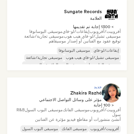
Sungate Records
العلامة
> 1300 إجابة تم تقديمها
أفروبيت/أفروبوب
إيقاعات/لو-فاي
موسيقى البوسانوفا
موسيقى تشيل/لو-فاي هيب هوب
موسيقى تجارية/شائعة
توقيع عقود مع الفنانين أو إصدار موسيقاهم
إيقاعات/لو-فاي
موسيقى البوسانوفا
موسيقى تشيل/لو-فاي هيب هوب
موسيقى تجارية/شائعة
موسيقى الدانسهول
موسيقى البوب الراقصة
الهيب هوب
موسيقى البوب السول
جديد
Zhakira Razhé
مؤثر على وسائل التواصل الاجتماعي
< 100 إجابة
أفروبيت/أفروبوب
موسيقى الفانك
موسيقى البوب السول
R&B
سول
أنشئ منشورات أو مقاطع فيديو مؤثرة عن الفنانين
أفروبيت/أفروبوب
موسيقى الفانك
موسيقى البوب السول