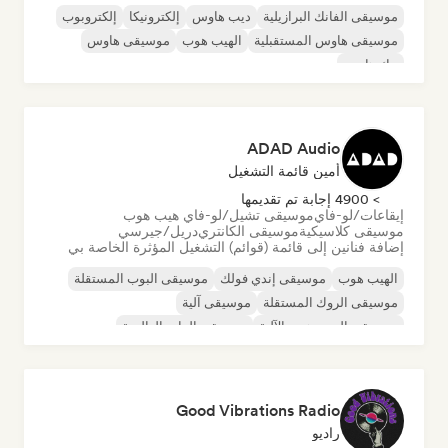
موسيقى الفانك البرازيلية
ديب هاوس
إلكترونيكا
إلكتروبوب
موسيقى هاوس المستقبلية
الهيب هوب
موسيقى هاوس
تيك هاوس
ADAD Audio
أمين قائمة التشغيل
> 4900 إجابة تم تقديمها
إيقاعات/لو-فاي
موسيقى تشيل/لو-فاي هيب هوب
موسيقى كلاسيكية
موسيقى الكانتري
دريل/جيرسي
إضافة فنانين إلى قائمة (قوائم) التشغيل المؤثرة الخاصة بي
الهيب هوب
موسيقى إندي فولك
موسيقى البوب المستقلة
موسيقى الروك المستقلة
موسيقى آلية
موسيقى الهيب هوب الآلية
موسيقى الراب العالمية
الراب باللغة الإنجليزية
Good Vibrations Radio
راديو