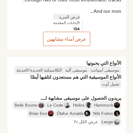
And our mon...
عرض المزيد
الإجابات المقدمة
134
عرض أمناء مشابهين
الأنواع التي يحبونها
موسيقى أمبيانت
موسيقى آلية
الكلاسيكية الجديدة/الحديثة
الأنواع الموسيقية التي هم مستعدون لتلقيها أيضًا
تشيل آوت
يريدون الحصول على موسيقى مشابهة لـ...
Belle Brume
Le Code
Helios
Hammock
Brian Eno
Ólafur Arnalds
Nils Frahm
Lauge
عرض الكل +7