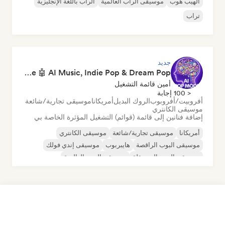
الهيب هوب
موسيقى الراب العالمية
الراب باللغة الإنجليزية
تراب
جديد
Pop Machine Mode 🤖 AI Music, Indie Pop & Dream Pop
أمين قائمة التشغيل
< 100 إجابة
أفروبيت/أفروبوب
الروك البديل
أمريكانا
موسيقى تجارية/شائعة
موسيقى الكانتري
إضافة فنانين إلى قائمة (قوائم) التشغيل المؤثرة الخاصة بي
أمريكانا
موسيقى تجارية/شائعة
موسيقى الكانتري
موسيقى البوب الراقصة
هايبربوب
موسيقى إندي فولك
موسيقى البوب المستقلة
موسيقى البوب العالمية