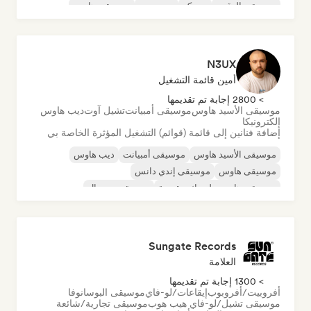
موسيقى الرقص
ديسكو
دريم بوب
موسيقى هاوس
N3UX
أمين قائمة التشغيل
> 2800 إجابة تم تقديمها
موسيقى الأسيد هاوس
موسيقى أمبيانت
تشيل آوت
ديب هاوس
إلكترونيكا
إضافة فنانين إلى قائمة (قوائم) التشغيل المؤثرة الخاصة بي
موسيقى الأسيد هاوس
موسيقى أمبيانت
ديب هاوس
موسيقى هاوس
موسيقى إندي دانس
موسيقى هاوس ملوديك وتقدمية
موسيقى مينيمال
أورجانيك هاوس/داون تيمبو
Sungate Records
العلامة
> 1300 إجابة تم تقديمها
أفروبيت/أفروبوب
إيقاعات/لو-فاي
موسيقى البوسانوفا
موسيقى تشيل/لو-فاي هيب هوب
موسيقى تجارية/شائعة