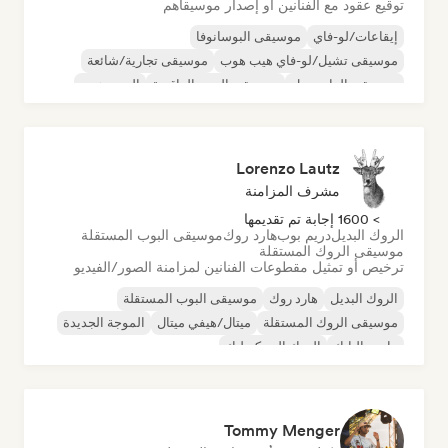
توقيع عقود مع الفنانين أو إصدار موسيقاهم
إيقاعات/لو-فاي
موسيقى البوسانوفا
موسيقى تشيل/لو-فاي هيب هوب
موسيقى تجارية/شائعة
موسيقى الدانسهول
موسيقى البوب الراقصة
الهيب هوب
موسيقى البوب السول
Lorenzo Lautz
مشرف المزامنة
> 1600 إجابة تم تقديمها
الروك البديل
دريم بوب
هارد روك
موسيقى البوب المستقلة
موسيقى الروك المستقلة
ترخيص أو تمثيل مقطوعات الفنانين لمزامنة الصور/الفيديو
الروك البديل
هارد روك
موسيقى البوب المستقلة
موسيقى الروك المستقلة
ميتال/هيفي ميتال
الموجة الجديدة
ما بعد البانك
الروك السيكديليك
Tommy Menger