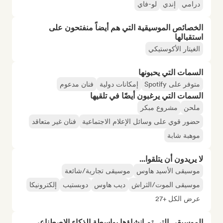
درامي
إندي
لو-فاي
الخصائص الموسيقية التي هم أيضاً منفتحون على
استقبالها
الغيتار الأكوستيكي
السمات التي يحبونها
متوفر على Spotify
إمكانات دولية
فنان مدعوم
السمات التي يرغبون أيضًا في تلقيها
ملحن
مشروع مبكر
حضور قوي على وسائل الإعلام الاجتماعية
فنان غير متعاقد
موهبة شابة
لا يريدون أن يتلقوا...
موسيقى الأسيد هاوس
موسيقى تجارية/شائعة
موسيقى الموت/الثراش
ديب هاوس
دوبستيب
إلكترونيكا
عرض الكل +27
الموسيقى التي تم إنشاؤها بواسطة الذكاء الاصطناعي