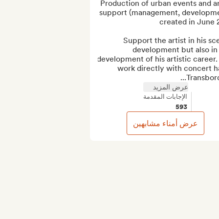
Production of urban events and art
support (management, developme
Support the artist in his sce
development but also in 
development of his artistic career.
work directly with concert hal
Transborde
عرض المزيد
الإجابات المقدمة
593
عرض أمناء مشابهين