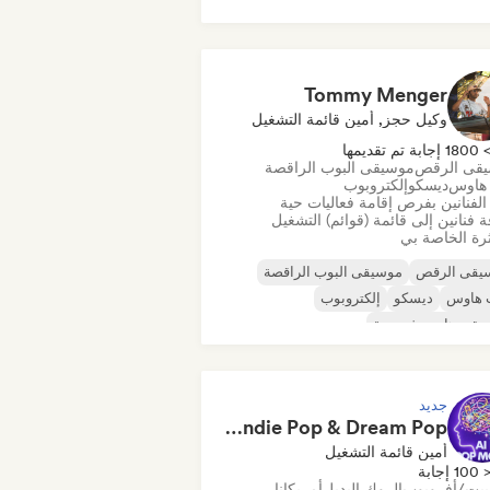
يقى هاوس ملوديك وتقدمية
قى مينيمال
أورجانيك هاوس/داون تيمبو
Tommy Menger
وكيل حجز, أمين قائمة التشغيل
180 إجابة تم تقديمها
قى الرقص
موسيقى البوب الراقصة
هاوس
ديسكو
إلكتروبوب
لفنانين بفرص إقامة فعاليات حية
 فنانين إلى قائمة (قوائم) التشغيل
رة الخاصة بي
يقى الرقص
موسيقى البوب الراقصة
 هاوس
ديسكو
إلكتروبوب
يقى هاوس فرنسية
قى البوب الفرنسية
موسيقى هاوس
جديد
Pop Machine Mode 🤖 AI Music, Indie Pop & Dream Pop
أمين قائمة التشغيل
100 إجابة
بيت/أفروبوب
الروك البديل
أمريكانا