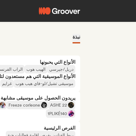
نبذة
الأنواع التي يحبونها
دريل/جيرسي
الهيب هوب
الراب الفرنس
الأنواع الموسيقية التي هم مستعدون لتلقي
موسيقى تشيل/لو-فاي هيب هوب
غرايم
يريدون الحصول على موسيقى مشابهة لـ
Freeze corleone
ASHE 22
1PLIKÉ140
الفرص الرئيسية
ربط الفنانين بفرص إقامة فعاليات حية