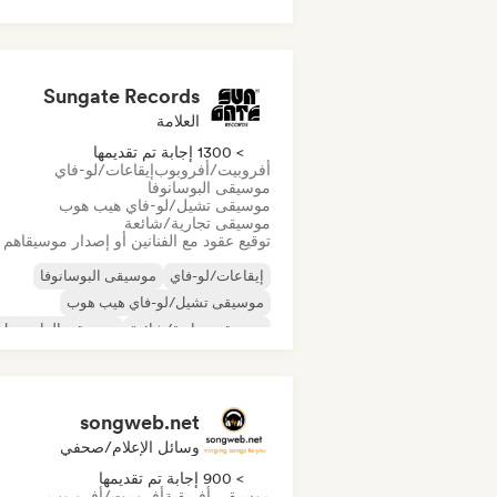
Sungate Records
العلامة
> 1300 إجابة تم تقديمها
أفروبيت/أفروبوب
إيقاعات/لو-فاي
موسيقى البوسانوفا
موسيقى تشيل/لو-فاي هيب هوب
موسيقى تجارية/شائعة
توقيع عقود مع الفنانين أو إصدار موسيقاهم
إيقاعات/لو-فاي
موسيقى البوسانوفا
موسيقى تشيل/لو-فاي هيب هوب
موسيقى تجارية/شائعة
موسيقى الدانسهول
موسيقى البوب الراقصة
الهيب هوب
موسيقى البوب السول
songweb.net
وسائل الإعلام/صحفي
> 900 إجابة تم تقديمها
موسيقى أفريقية
أفروبيت/أفروبوب