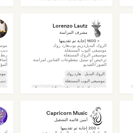
موسيقى تجارية/شائعة
موسيقى الرقص
موس
ديسكو
دريم بوب
موسيقى هاوس
موسي
Lorenzo Lautz
مشرف المزامنة
> 1600 إجابة تم تقديمها
> 0
الروك البديل
دريم بوب
هارد روك
موسي
موسيقى البوب المستقلة
ديب 
موسيقى الروك المستقلة
ربط ا
ترخيص أو تمثيل مقطوعات الفنانين لمزامنة
إضافة
الصور/الفيديو
المؤث
الروك البديل
هارد روك
موس
موسيقى البوب المستقلة
ديب
موسيقى الروك المستقلة
ميتال/هيفي ميتال
موس
الموجة الجديدة
ما بعد البانك
موسي
الروك السيكديليك
Capricorn Music
أمين قائمة التشغيل
> 200 إجابة تم تقديمها
< 
الروك البديل
موسيقى الروك المسيحية
أفرو