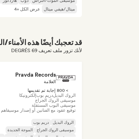
موسيقى الموت/الثراش
دوب
هاردكور
ميتال/هيفي ميتال
عرض الكل +4
قد تعجبك أيضًا هذه الأمناء/ال
لأنك تزور ملف تعريف 69 DEGRÉS
Pravda Records
العلامة
> 800 إجابة تم تقديمها
الروك البديل
دريم بوب
إلكترونيكا
موسيقى الروك الجراج
موسيقى البوب المستقلة
توقيع عقود مع الفنانين أو إصدار موسيقاهم
الروك البديل
دريم بوب
موسيقى الروك الجراج
الموجة الجديدة
موسيقى البوب السول
الريغي
شوجيز
س