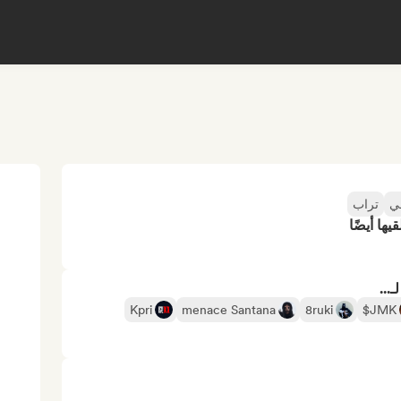
ي
تراب
ها أيضًا
...
Kpri
menace Santana
8ruki
JMK$