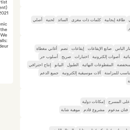
ist 
nt) 
طاقة إيجابية
كلمات ذات مغزى
السائد
لحنية
أصلي
nic 
the 
 We 
ls: 
ur...
ار الباس
صانع الإيقاعات
إيقاعات
تضم
أغاني مغطاة
ائية
أصوات إلكترونية
اختبارات
صريح
أسلوب حر
نخفضة
المقطوعات النهائية
الطبول
البيانو
إنتاج احترافي
اسب للمزامنة
آلات موسيقية إلكترونية
جميع الدعم
ة
على المسرح
إمكانات دولية
فنان مدعوم
مشروع قادم
موهبة شابة