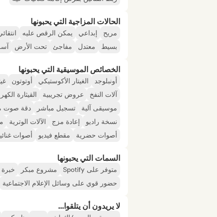
الحالات المزاجية التي يحبونها
مريح
إبداعي
يمكن الرقص عليه
انتقائي
بسيط
معتدل
مفاجئ
تحت الأرض
آسر
الخصائص الموسيقية التي يحبونها
أونبلوجد
الغيتار الأكوستيكي
أوتوتون
غيت
آلات النفخ
عروض تجريبية
القيثارة الكهرب
موسيقى آلية
تسجيل مباشر
دقة صوت م
نسخة راديو
إعادة مزج
الآلات الوترية
من
أصوات حضرية
مقطع فيديو
أصوات غنائي
السمات التي يحبونها
متوفر على Spotify
مشروع مبكر
خبرة 
حضور قوي على وسائل الإعلام الاجتماعية
لا يريدون أن يتلقوا...