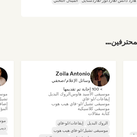
هارد دانس/هاردكور/هاردستايل
الميتال اللحني
محترفين...
Zoila Antonio
وسائل الإعلام/صحفي
> 100 إجابة تم تقديمها
> 0
موسيقى الأسيد هاوس
الروك البديل
موسي
إيقاعات/لو-فاي
تشيل
موسيقى تشيل/لو-فاي هيب هوب
إضافة
موسيقى كلاسيكية
المؤث
كتابة مقالات
موس
الروك البديل
إيقاعات/لو-فاي
ديب
موسيقى تشيل/لو-فاي هيب هوب
ول
موس