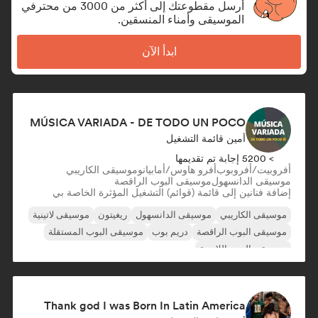
أرسل مقطوعتك إلى أكثر من 3000 من محترفي
الموسيقى وأمناء المنسقين.
ابدأ الآن
MÚSICA VARIADA - DE TODO UN POCO
أمين قائمة التشغيل
> 5200 إجابة تم تقديمها
أفروبيت/أفروبوب
أفرو هاوس/أمابيانو
موسيقى الكاريبي
موسيقى الدانسهول
موسيقى البوب الراقصة
إضافة فنانين إلى قائمة (قوائم) التشغيل المؤثرة الخاصة بي
موسيقى الكاريبي
موسيقى الدانسهول
ريغيتون
موسيقى لاتينية
موسيقى البوب الراقصة
دريم بوب
موسيقى البوب المستقلة
موسيقى البوب اللاتينية
Thank god I was Born In Latin America