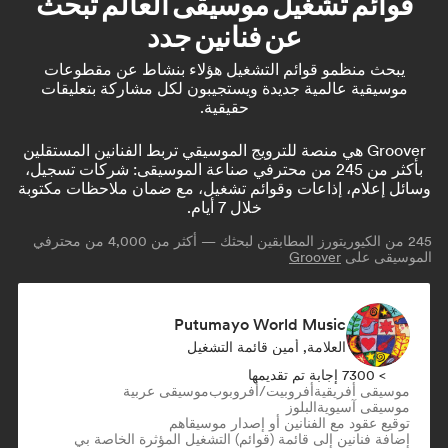
قوائم تشغيل موسيقى العالم تبحث
عن فنانين جدد
يبحث منظمو قوائم التشغيل هؤلاء بنشاط عن مقطوعات
موسيقية عالمية جديدة ويستجيبون لكل مشاركة بتعليقات
حقيقية.
Groover هي منصة للترويج الموسيقي تربط الفنانين المستقلين
بأكثر من 245 من محترفي صناعة الموسيقى: شركات تسجيل،
وسائل إعلام، إذاعات وقوائم تشغيل، مع ضمان ملاحظات مكتوبة
خلال 7 أيام.
245
من الكيوريتورز المطابقين لبحثك — أكثر من 4,000 من محترفي
الموسيقى على
Groover
Putumayo World Music
العلامة, أمين قائمة التشغيل
> 7300 إجابة تم تقديمها
موسيقى أفريقية
أفروبيت/أفروبوب
موسيقى عربية
موسيقى آسيوية
البلوز
توقيع عقود مع الفنانين أو إصدار موسيقاهم
إضافة فنانين إلى قائمة (قوائم) التشغيل المؤثرة الخاصة بي