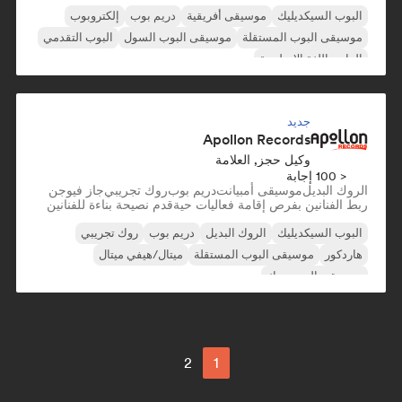
البوب السيكديليك
موسيقى أفريقية
دريم بوب
إلكتروبوب
موسيقى البوب المستقلة
موسيقى البوب السول
البوب التقدمي
الراب باللغة الإنجليزية
جديد
Apollon Records
وكيل حجز, العلامة
< 100 إجابة
الروك البديل
موسيقى أمبيانت
دريم بوب
روك تجريبي
جاز فيوجن
ربط الفنانين بفرص إقامة فعاليات حية
قدم نصيحة بناءة للفنانين
البوب السيكديليك
الروك البديل
دريم بوب
روك تجريبي
هاردكور
موسيقى البوب المستقلة
ميتال/هيفي ميتال
موسيقى البوب روك
2
1