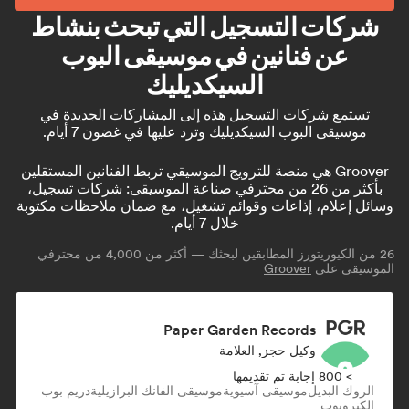
شركات التسجيل التي تبحث بنشاط
عن فنانين في موسيقى البوب
السيكديليك
تستمع شركات التسجيل هذه إلى المشاركات الجديدة في
موسيقى البوب السيكديليك وترد عليها في غضون 7 أيام.
Groover هي منصة للترويج الموسيقي تربط الفنانين المستقلين
بأكثر من 26 من محترفي صناعة الموسيقى: شركات تسجيل،
وسائل إعلام، إذاعات وقوائم تشغيل، مع ضمان ملاحظات مكتوبة
خلال 7 أيام.
26
من الكيوريتورز المطابقين لبحثك — أكثر من 4,000 من محترفي
الموسيقى على
Groover
Paper Garden Records
وكيل حجز, العلامة
> 800 إجابة تم تقديمها
الروك البديل
موسيقى آسيوية
موسيقى الفانك البرازيلية
دريم بوب
إلكتروبوب