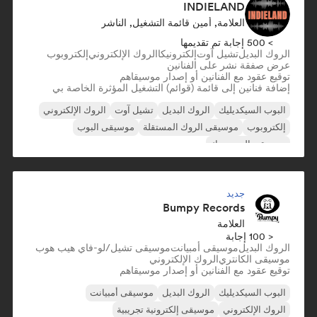
INDIELAND
العلامة, أمين قائمة التشغيل, الناشر
> 500 إجابة تم تقديمها
الروك البديل
تشيل آوت
إلكترونيكا
الروك الإلكتروني
إلكتروبوب
عرض صفقة نشر على الفنانين
توقيع عقود مع الفنانين أو إصدار موسيقاهم
إضافة فنانين إلى قائمة (قوائم) التشغيل المؤثرة الخاصة بي
البوب السيكديليك
الروك البديل
تشيل آوت
الروك الإلكتروني
إلكتروبوب
موسيقى الروك المستقلة
موسيقى البوب
موسيقى البوب روك
جديد
Bumpy Records
العلامة
< 100 إجابة
الروك البديل
موسيقى أمبيانت
موسيقى تشيل/لو-فاي هيب هوب
موسيقى الكانتري
الروك الإلكتروني
توقيع عقود مع الفنانين أو إصدار موسيقاهم
البوب السيكديليك
الروك البديل
موسيقى أمبيانت
الروك الإلكتروني
موسيقى إلكترونية تجريبية