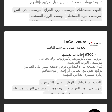
تقديم تقييمات مفصلة للفنانين حول صوتهم/إنتاجهم
البوب السيكديليك
موسيقى الروك الجراج
موسيقى إندي دانس
موسيقى البوب المستقلة
موسيقى الروك المستقلة
نيو ديسكو/إيتالو
موسيقى البوب روك
ما بعد البانك
LaCouveuse
العلامة, مدير, مرشد, الناشر
> 9300 إجابة تم تقديمها
الروك البديل
كولدويف
إلكتروبوب
روك تجريبي
موسيقى البوب الفرنسية
قدم نصيحة بناءة للفنانين
عرض صفقة نشر على الفنانين
توقيع عقود مع الفنانين أو إصدار موسيقاهم
إدارة مسيرة الفنانين المهنية
البوب السيكديليك
الروك البديل
إلكتروبوب
موسيقى البوب الفرنسية
الهيب هوب
موسيقى البوب المستقلة
موسيقى الروك المستقلة
المشهد الجديد