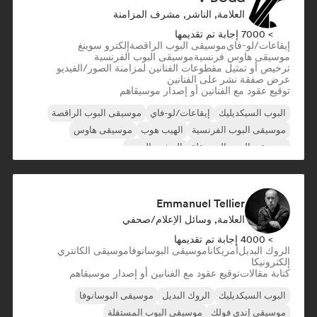
العلامة, الناشر, مشرف المزامنة
> 7000 إجابة تم تقديمها
إيقاعات/لو-فاي
موسيقى البوب الراقصة
إلكترو سوينغ
موسيقى هاوس فرنسية
موسيقى البوب الفرنسية
ترخيص أو تمثيل مقطوعات الفنانين لمزامنة الصور/الفيديو
عرض صفقة نشر على الفنانين
توقيع عقود مع الفنانين أو إصدار موسيقاهم
البوب السيكديليك
إيقاعات/لو-فاي
موسيقى البوب الراقصة
موسيقى البوب الفرنسية
الهيب هوب
موسيقى هاوس
موسيقى البوب المستقلة
المشهد الجديد
Emmanuel Tellier
العلامة, وسائل الإعلام/صحفي
> 4000 إجابة تم تقديمها
الروك البديل
أمريكانا
موسيقى البوسانوفا
موسيقى الكانتري
إلكترونيكا
كتابة مقالات
توقيع عقود مع الفنانين أو إصدار موسيقاهم
البوب السيكديليك
الروك البديل
موسيقى البوسانوفا
موسيقى إندي فولك
موسيقى البوب المستقلة