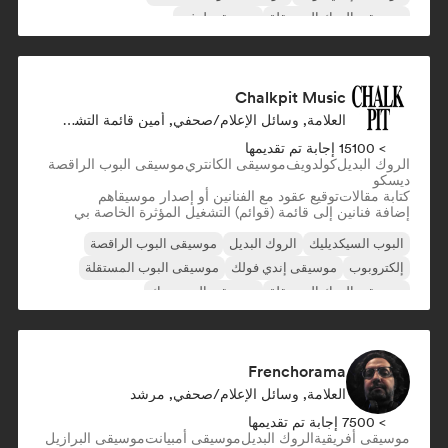
موسيقى الروك المستقلة
موسيقى لوفي
الكلاسيكية الجديدة/الحديثة
Chalkpit Music
العلامة, وسائل الإعلام/صحفي, أمين قائمة التشغيل
> 15100 إجابة تم تقديمها
الروك البديل
كولدويف
موسيقى الكانتري
موسيقى البوب الراقصة
ديسكو
كتابة مقالات
توقيع عقود مع الفنانين أو إصدار موسيقاهم
إضافة فنانين إلى قائمة (قوائم) التشغيل المؤثرة الخاصة بي
البوب السيكديليك
الروك البديل
موسيقى البوب الراقصة
إلكتروبوب
موسيقى إندي فولك
موسيقى البوب المستقلة
موسيقى الروك المستقلة
موسيقى البوب روك
Frenchorama
العلامة, وسائل الإعلام/صحفي, مرشد
> 7500 إجابة تم تقديمها
موسيقى أفريقية
الروك البديل
موسيقى أمبيانت
موسيقى البرازيل