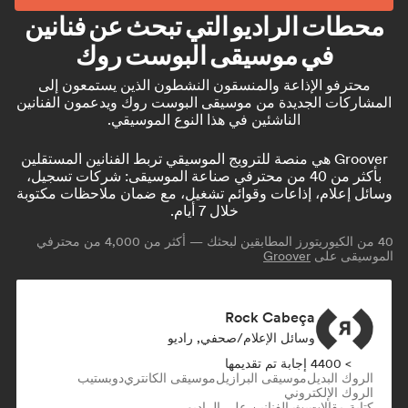
محطات الراديو التي تبحث عن فنانين
في موسيقى البوست روك
محترفو الإذاعة والمنسقون النشطون الذين يستمعون إلى
المشاركات الجديدة من موسيقى البوست روك ويدعمون الفنانين
الناشئين في هذا النوع الموسيقي.
Groover هي منصة للترويج الموسيقي تربط الفنانين المستقلين
بأكثر من 40 من محترفي صناعة الموسيقى: شركات تسجيل،
وسائل إعلام، إذاعات وقوائم تشغيل، مع ضمان ملاحظات مكتوبة
خلال 7 أيام.
40
من الكيوريتورز المطابقين لبحثك — أكثر من 4,000 من محترفي
الموسيقى على
Groover
Rock Cabeça
وسائل الإعلام/صحفي, راديو
> 4400 إجابة تم تقديمها
الروك البديل
موسيقى البرازيل
موسيقى الكانتري
دوبستيب
الروك الإلكتروني
كتابة مقالات
بث الفنانين على الراديو