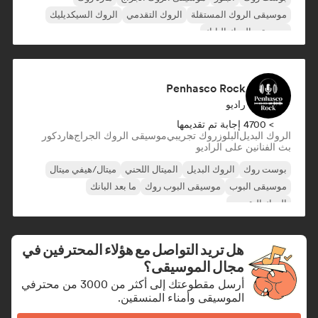
موسيقى الروك المستقلة
الروك التقدمي
الروك السيكديليك
موسيقى الروك البانك
Penhasco Rock
راديو
> 4700 إجابة تم تقديمها
الروك البديل
البلوز
روك تجريبي
موسيقى الروك الجراج
هاردكور
بث الفنانين على الراديو
بوست روك
الروك البديل
الميتال اللحني
ميتال/هيفي ميتال
موسيقى البوب
موسيقى البوب روك
ما بعد البانك
الروك التقدمي
هل تريد التواصل مع هؤلاء المحترفين في
مجال الموسيقى؟
أرسل مقطوعتك إلى أكثر من 3000 من محترفي
الموسيقى وأمناء المنسقين.