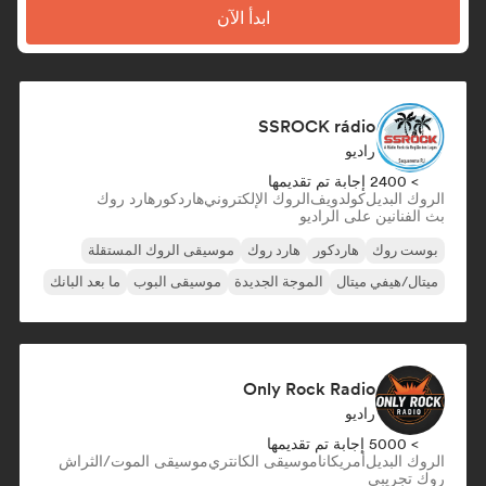
ابدأ الآن
SSROCK rádio
راديو
> 2400 إجابة تم تقديمها
الروك البديل
كولدويف
الروك الإلكتروني
هاردكور
هارد روك
بث الفنانين على الراديو
بوست روك
هاردكور
هارد روك
موسيقى الروك المستقلة
ميتال/هيفي ميتال
الموجة الجديدة
موسيقى البوب
ما بعد البانك
Only Rock Radio
راديو
> 5000 إجابة تم تقديمها
الروك البديل
أمريكانا
موسيقى الكانتري
موسيقى الموت/الثراش
روك تجريبي