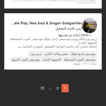
موسيقى لوفي
Love on Repeat 💖 Romantic Indie Pop, Neo Soul & Singer-Songwriter
أمين قائمة التشغيل
> 2300 إجابة تم تقديمها
دريم بوب
إلكتروبوب
موسيقى إندي فولك
موسيقى البوب المستقلة
المشهد الجديد
إضافة فنانين إلى قائمة (قوائم) التشغيل المؤثرة الخاصة بي
موسيقى إندي فولك
مغني وكاتب أغاني
دريم بوب
موسيقى البوب المستقلة
المشهد الجديد
موسيقى البوب السول
إلكتروبوب
R&B
72
...
2
1