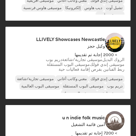
موسيقى إندي فولك
مغني وكاتب أغاني
موسيقى أفريقية
تشيل آوت
ديب هاوس
إلكترونيكا
موسيقى هاوس فرنسية
موسيقى هاوس
LLIVELY Showcases Newcastle
وكيل حجز
> 2000 إجابة تم تقديمها
الروك البديل
موسيقى تجارية/شائعة
دريم بوب
موسيقى إندي فولك
موسيقى البوب المستقلة
ربط الفنانين بفرص إقامة فعاليات حية
موسيقى إندي فولك
مغني وكاتب أغاني
موسيقى تجارية/شائعة
دريم بوب
موسيقى البوب المستقلة
موسيقى البوب العالمية
موسيقى لوفي
موسيقى البوب روك
u n indie folk music
أمين قائمة التشغيل
> 7200 إجابة تم تقديمها