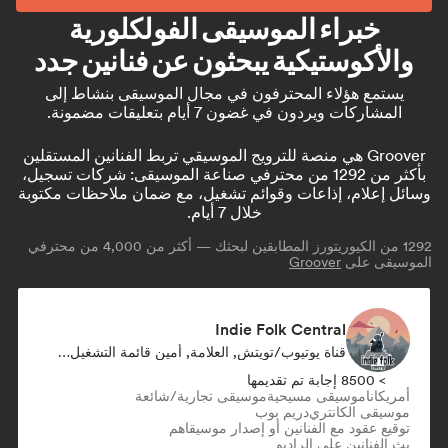
خبراء الموسيقى الفولكلورية
والأكوستيكية يبحثون عن فنانين جدد
يستمع هؤلاء المحترفون في مجال الموسيقى بنشاط إلى
المشاركات ويردون في غضون 7 أيام بتعليقات مضمونة.
Groover هي منصة للترويج الموسيقي تربط الفنانين المستقلين
بأكثر من 1292 من محترفي صناعة الموسيقى: شركات تسجيل،
وسائل إعلام، إذاعات وقوائم تشغيل، مع ضمان ملاحظات مكتوبة
خلال 7 أيام.
1292
من الكيوريتورز المطابقين لبحثك — أكثر من 4,000 من محترفي
الموسيقى على
Groover
Indie Folk Central
قناة يوتيوب/تويتش, العلامة, أمين قائمة التشغيل, راديو
> 8500 إجابة تم تقديمها
أمريكانا
موسيقى مسيحية
موسيقى تجارية/شائعة
موسيقى الكانتري
دريم بوب
توقيع عقود مع الفنانين أو إصدار موسيقاهم
بث الفنانين على الراديو