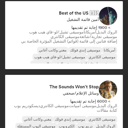
Best of the US 🇺🇸
أمين قائمة التشغيل
> 1900 إجابة تم تقديمها
الروك البديل
أمريكانا
موسيقى تشيل/لو-فاي هيب هوب
موسيقى تجارية/شائعة
موسيقى الكانتري
إضافة فنانين إلى قائمة (قوائم) التشغيل المؤثرة الخاصة بي
أمريكانا
موسيقى إندي فولك
مغني وكاتب أغاني
موسيقى الكانتري
موسيقى تشيل/لو-فاي هيب هوب
موسيقى تجارية/شائعة
موسيقى الرقص
الهيب هوب
The Sounds Won't Stop
وسائل الإعلام/صحفي
> 6000 إجابة تم تقديمها
الروك البديل
موسيقى أمبيانت
موسيقى الكانتري
ديسكو
دريم بوب
كتابة مقالات
موسيقى الكانتري
موسيقى إندي فولك
مغني وكاتب أغاني
الروك البديل
دريم بوب
إلكتروبوب
موسيقى البوب المستقلة