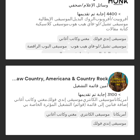
وسائل الإعلام/صحفي
> 4400 إجابة تم تقديمها
أفروبيت/أفروبوب
الروك البديل
الموسيقى الإيطالية
موسيقى تشيل/لو-فاي هيب هوب
موسيقى كلاسيكية
كتابة مقالات
موسيقى إندي فولك
مغني وكاتب أغاني
موسيقى تشيل/لو-فاي هيب هوب
موسيقى البوب الراقصة
موسيقى الجاز التجريبية
جاز فيوجن
الهيب هوب
موسيقى البوب المستقلة
Saddle Up, It's Country Time 🤠 Outlaw Country, Americana & Country Rock
أمين قائمة التشغيل
> 3100 إجابة تم تقديمها
أمريكانا
موسيقى الكانتري
موسيقى إندي فولك
مغني وكاتب أغاني
إضافة فنانين إلى قائمة (قوائم) التشغيل المؤثرة الخاصة بي
أمريكانا
موسيقى الكانتري
مغني وكاتب أغاني
موسيقى إندي فولك