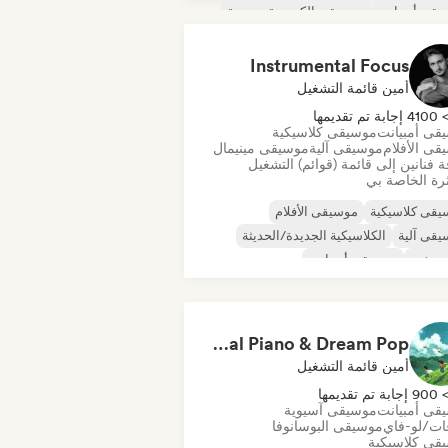
قى أمبيانت
موسيقى إلكترونية تجريبية
قى الجاز التجريبية
موسيقى إندي فولك
Instrumental Focus
أمين قائمة التشغيل
410 إجابة تم تقديمها
قى أمبيانت
موسيقى كلاسيكية
قى الأفلام
موسيقى آلية
موسيقى مينيمال
 فنانين إلى قائمة (قوائم) التشغيل
رة الخاصة بي
يقى كلاسيكية
موسيقى الأفلام
قى آلية
الكلاسيكية الجديدة/الحديثة
و منفرد
موسيقى أمبيانت
قى مينيمال
POV: You're Living in a Studio Ghibli Movie 🌱 Neo-Classical Piano & Dream Pop
أمين قائمة التشغيل
90 إجابة تم تقديمها
قى أمبيانت
موسيقى آسيوية
عات/لو-فاي
موسيقى البوسانوفا
قى كلاسيكية