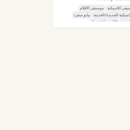
يقى كلاسيكية
موسيقى الأفلام
اسيكية الجديدة/الحديثة
بيانو منفرد
 بوب
إلكترو جاز/نو جاز
يقى إندي دانس
موسيقى البوب المستقلة