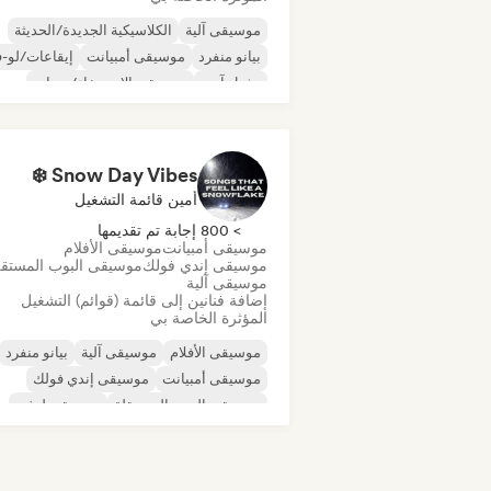
موسيقى آلية
الكلاسيكية الجديدة/الحديثة
بيانو منفرد
موسيقى أمبيانت
إيقاعات/لو-ف
تشيل آوت
موسيقى الاسترخاء/نيو إيج
Snow Day Vibes ❄️
أمين قائمة التشغيل
> 800 إجابة تم تقديمها
موسيقى أمبيانت
موسيقى الأفلام
موسيقى إندي فولك
موسيقى البوب المستقل
موسيقى آلية
إضافة فنانين إلى قائمة (قوائم) التشغيل
المؤثرة الخاصة بي
موسيقى الأفلام
موسيقى آلية
بيانو منفرد
موسيقى أمبيانت
موسيقى إندي فولك
موسيقى البوب المستقلة
موسيقى لوفي
شوجيز