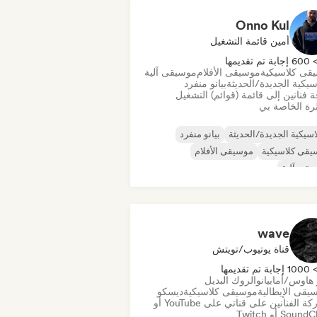
Onno Kul
أمين قائمة التشغيل
60 إجابة تم تقديمها
قى كلاسيكية
موسيقى الأفلام
موسيقى آلية
سيكية الجديدة/الحديثة
بيانو منفرد
 فنانين إلى قائمة (قوائم) التشغيل
رة الخاصة بي
اسيكية الجديدة/الحديثة
بيانو منفرد
يقى كلاسيكية
موسيقى الأفلام
قى آلية
wave
قناة يوتيوب/تويتش
100 إجابة تم تقديمها
هاوس/أمابيانو
الروك البديل
يقى الإيطالية
موسيقى كلاسيكية
ديسكو
مشاركة الفنانين على قناتي على YouTube أو
Sou أو Twitch