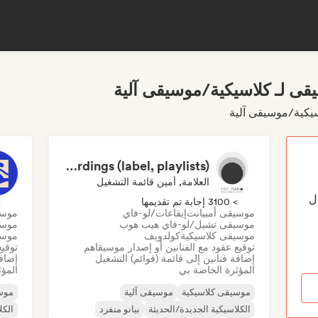
قى لـ كلاسيكية/موسيقى آلية
Felt Piano Recordings (label, playlists)
العلامة, أمين قائمة التشغيل
G لإرسال
> 3100 إجابة تم تقديمها
> 0
موسيقى أمبيانت
إيقاعات/لو-فاي
موسي
موسيقى تشيل/لو-فاي هيب هوب
موسيق
موسيقى كلاسيكية
كولدويف
موسيق
توقيع عقود مع الفنانين أو إصدار موسيقاهم
توقيع
إضافة فنانين إلى قائمة (قوائم) التشغيل
إضافة
المؤثرة الخاصة بي
المؤث
موسيقى كلاسيكية
موسيقى آلية
موس
الكلاسيكية الجديدة/الحديثة
بيانو منفرد
الكل