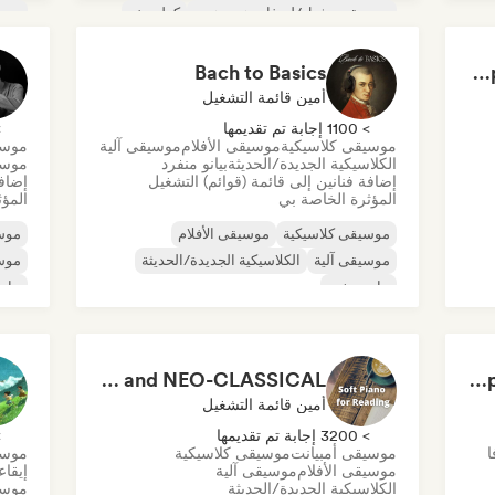
موسيقى تشيل/لو-فاي هيب هوب
كولدويف
موسي
إلكترونيكا
موسيقى الجاز التجريبية
موسي
Bach to Basics
Focusing Minimal piano & Contemporary classical music
أمين قائمة التشغيل
> 1100 إجابة تم تقديمها
> 0
موسيقى كلاسيكية
موسيقى الأفلام
موسيقى آلية
موسي
الكلاسيكية الجديدة/الحديثة
بيانو منفرد
موسي
إضافة فنانين إلى قائمة (قوائم) التشغيل
إضافة
المؤثرة الخاصة بي
المؤث
موسيقى كلاسيكية
موسيقى الأفلام
موس
موسيقى آلية
الكلاسيكية الجديدة/الحديثة
موسي
بيانو منفرد
بيان
موسي
MNOMUSIC - SOFT PIANO and NEO-CLASSICAL
Study Jam Sessions 📚 Indie Folk, Dream Pop & Singer-Songwriter
أمين قائمة التشغيل
> 3200 إجابة تم تقديمها
> 0
ا
موسيقى أمبيانت
موسيقى كلاسيكية
موسي
موسيقى الأفلام
موسيقى آلية
إيقا
الكلاسيكية الجديدة/الحديثة
موسي