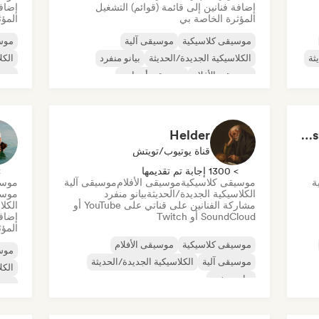
إضافة فنانين إلى قائمة (قوائم) التشغيل
إضافة
المؤثرة الخاصة بي
المؤث
موسيقى كلاسيكية
موسيقى آلية
موسي
ثة
الكلاسيكية الجديدة/الحديثة
بيانو منفرد
الكل
موسيقى الأفلام
موسيقى أمبيانت
موس
موسيقى الاسترخاء/نيو إيج
موس
Helder
The Ultimate Do Not Disturb Playlist 🔕 Neo-Classical & Ambient Piano
قناة يوتيوب/تويتش
> 1300 إجابة تم تقديمها
> 0
ة
موسيقى كلاسيكية
موسيقى الأفلام
موسيقى آلية
موسي
الكلاسيكية الجديدة/الحديثة
بيانو منفرد
موسي
مشاركة الفنانين على قناتي على YouTube أو
الكلا
SoundCloud أو Twitch
إضافة
المؤث
موسيقى كلاسيكية
موسيقى الأفلام
موسي
موسيقى آلية
الكلاسيكية الجديدة/الحديثة
الكل
بيانو منفرد
موسي