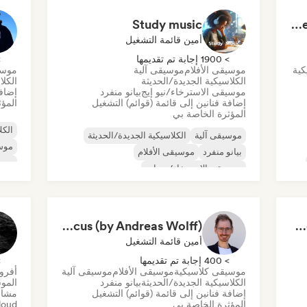
Study music
Music to Conquer Worlds To ⚔️ Epic Orchestral, Cinematic & Trailer Music
أمين قائمة التشغيل
> 1900 إجابة تم تقديمها
> 0
كية
موسيقى الأفلام
موسيقى آلية
موسي
الكلاسيكية الجديدة/الحديثة
الكلا
موسيقى الاسترخاء/نيو إيج
بيانو منفرد
إضافة
إضافة فنانين إلى قائمة (قوائم) التشغيل
المؤث
المؤثرة الخاصة بي
الكل
موسيقى آلية
الكلاسيكية الجديدة/الحديثة
موس
بيانو منفرد
موسيقى الأفلام
موسي
موسيقى الاسترخاء/نيو إيج
Piano Music to Focus (by Andreas Wolff)
Chillscapes ~ Relax, Concentrate, Meditate, Sleep, Dream
أمين قائمة التشغيل
> 400 إجابة تم تقديمها
> 0
موسيقى كلاسيكية
موسيقى الأفلام
موسيقى آلية
أفرو 
الكلاسيكية الجديدة/الحديثة
بيانو منفرد
الموس
إضافة فنانين إلى قائمة (قوائم) التشغيل
المؤثرة الخاصة بي
ndCloud